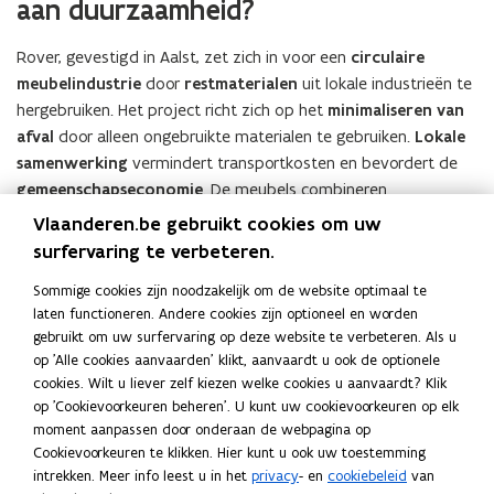
aan duurzaamheid?
Rover, gevestigd in Aalst, zet zich in voor een
circulaire
meubelindustrie
door
restmaterialen
uit lokale industrieën te
hergebruiken. Het project richt zich op het
minimaliseren van
afval
door alleen ongebruikte materialen te gebruiken.
Lokale
samenwerking
vermindert transportkosten en bevordert de
gemeenschapseconomie
. De meubels combineren
ambachtelijke technieken met moderne processen voor unieke
Vlaanderen.be gebruikt cookies om uw
en betaalbare stukken. Een uitdaging is het vinden van
surfervaring te verbeteren.
rendabele productiemethoden op grote schaal. Rover streeft
Sommige cookies zijn noodzakelijk om de website optimaal te
naar
duurzame werkgelegenheid
en economische groei. Het
laten functioneren. Andere cookies zijn optioneel en worden
project beoogt betaalbare meubels te produceren van
gebruikt om uw surfervaring op deze website te verbeteren. Als u
hoogwaardige gerecyclede materialen voor een breed
op 'Alle cookies aanvaarden' klikt, aanvaardt u ook de optionele
publiek.
Hierdoor wordt afval verminderd en wordt
cookies. Wilt u liever zelf kiezen welke cookies u aanvaardt? Klik
verantwoord consumeren
bevorderd. Aalst wil met Rover
op 'Cookievoorkeuren beheren'. U kunt uw cookievoorkeuren op elk
een voorbeeld zijn voor andere gemeenschappen in het
moment aanpassen door onderaan de webpagina op
Cookievoorkeuren te klikken. Hier kunt u ook uw toestemming
streven naar een
circulaire economie
.
intrekken. Meer info leest u in het
privacy
- en
cookiebeleid
van