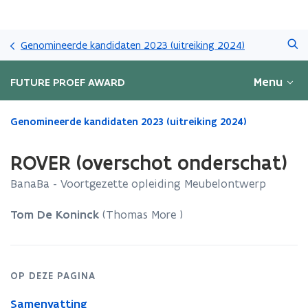
Overslaan
Zoeken
en
Genomineerde kandidaten 2023 (uitreiking 2024)
naar
de
Menu
FUTURE PROEF AWARD
inhoud
gaan
Gedaan
Genomineerde kandidaten 2023 (uitreiking 2024)
met
laden.
ROVER (overschot onderschat)
U
bevindt
BanaBa - Voortgezette opleiding Meubelontwerp
zich
op:
Tom De Koninck
(Thomas More )
ROVER
(overschot
onderschat)
OP DEZE PAGINA
Samenvatting