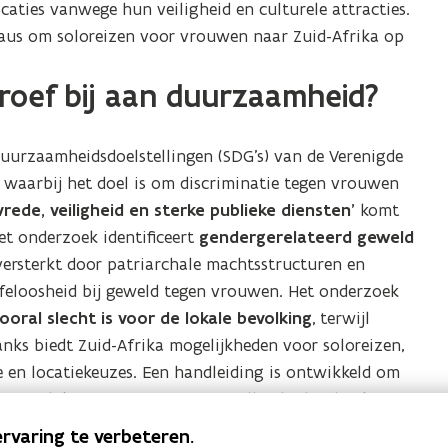
caties vanwege hun veiligheid en culturele attracties.
eaus om soloreizen voor vrouwen naar Zuid-Afrika op
roef bij aan duurzaamheid?
duurzaamheidsdoelstellingen (SDG’s) van de Verenigde
 waarbij het doel is om discriminatie tegen vrouwen
vrede, veiligheid en sterke publieke diensten’
komt
Het onderzoek identificeert
gendergerelateerd geweld
 versterkt door patriarchale machtsstructuren en
affeloosheid bij geweld tegen vrouwen. Het onderzoek
vooral slecht is voor de lokale bevolking
, terwijl
anks biedt Zuid-Afrika mogelijkheden voor soloreizen,
e en locatiekeuzes. Een handleiding is ontwikkeld om
ouwelijke reizigers gerust te stellen bij het boeken
rvaring te verbeteren.