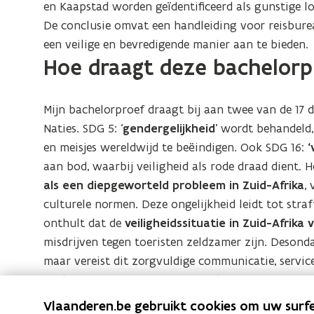
en Kaapstad worden geïdentificeerd als gunstige lo
De conclusie omvat een handleiding voor reisbur
een veilige en bevredigende manier aan te bieden.
Hoe draagt deze bachelorp
Mijn bachelorproef draagt bij aan twee van de 17 
Naties. SDG 5: ‘
gendergelijkheid
’ wordt behandeld,
en meisjes wereldwijd te beëindigen. Ook SDG 16:
‘
aan bod, waarbij veiligheid als rode draad dient. 
als een diepgeworteld probleem in Zuid-Afrika
,
culturele normen. Deze ongelijkheid leidt tot str
onthult dat de
veiligheidssituatie in Zuid-Afrika 
misdrijven tegen toeristen zeldzamer zijn. Desond
maar vereist dit zorgvuldige communicatie, servic
reisbureaus te informeren over deze aspecten en vr
van soloreizen naar Zuid-Afrika.
Vlaanderen.be gebruikt cookies om uw surfe