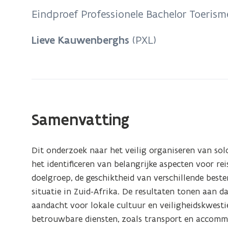
bevindt
Eindproef Professionele Bachelor Toeris
zich
op:
Lieve Kauwenberghs
(PXL)
Soloreizen
als
vrouw
in
Zuid-
Samenvatting
Afrika
Dit onderzoek naar het veilig organiseren van sol
het identificeren van belangrijke aspecten voor r
doelgroep, de geschiktheid van verschillende beste
situatie in Zuid-Afrika. De resultaten tonen aan d
aandacht voor lokale cultuur en veiligheidskwest
betrouwbare diensten, zoals transport en accomm