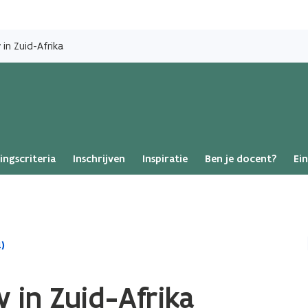
Overslaan
en
 in Zuid-Afrika
naar
de
inhoud
gaan
ingscriteria
Inschrijven
Inspiratie
Ben je docent?
Ei
)
 in Zuid-Afrika