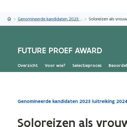
FUTURE PROEF AWARD
Genomineerde kandidaten 2023 (uitreiking 2024)
Soloreizen als vrouw
FUTURE PROEF AWARD
Overzicht
Voor wie?
Selectieproces
Beoordel
Gedaan
Genomineerde kandidaten 2023 (uitreiking 2024
met
laden.
Soloreizen als vrouw
U