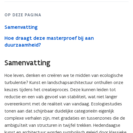
structure
in
times
OP DEZE PAGINA
of
transition.
Samenvatting
Hoe draagt deze masterproef bij aan
duurzaamheid?
Samenvatting
Hoe leven, denken en creëren we te midden van ecologische
turbulentie? Kunst en landschapsarchitectuur onthullen onze
keuzes tijdens het creatieproces. Deze kunnen leiden tot
reductie en een vals gevoel van stabiliteit, wat niet langer
overeenkomt met de realiteit van vandaag. Ecologiestudies
tonen aan dat schijnbaar duidelijke categorieën eigenlijk
complexe verhalen zijn, met gradaties en tussenzones die de
ambiguïteit van structuren in twijfel trekken. Hedendaagse
kunst en architectuur worden symbolisch geleid door klassieke