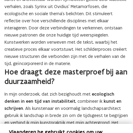
verhalen, zoals Syrinx uit Ovidius’ Metamorfosen, die
ecologische en sociale thema’s belichten. Dit stimuleert
reflectie over hoe verschillende disciplines met elkaar
interageren. Door deze verbindingen te verkennen, ontstaan
nieuwe patronen die onze huidige tijd weerspiegelen.
Kunstwerken worden verweven met de tekst, waarbij het
creatieve proces elkaar voortstuwt. Het schilderproces creëert
nieuwe structuren die verbonden zijn met de verhalen van de
tijd, geïncorporeerd in de materie.
Hoe draagt deze masterproef bij aan
duurzaamheid?
In mijn onderzoek, dat zich bezighoudt met
ecologisch
denken in een tijd van instabiliteit
, combineer ik
kunst en
schrijven
. Als kunstenaar en voormalig landschapsarchitect
gebruik ik landschap in brede zin om de tijdsgeest te begrijpen
en verbind ik mijn kunstpraktijk met mijn achtergrond. Het
landschap omvat zowel echte als denkbeeldige verhalen en
Vlaanderen.be gebruikt cookies om uw