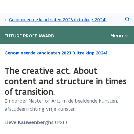
Overslaan
Zoeken
en
Genomineerde kandidaten 2023 (uitreiking 2024)
naar
de
Menu
FUTURE PROEF AWARD
inhoud
gaan
Gedaan
Genomineerde kandidaten 2023 (uitreiking 2024)
met
laden.
The creative act. About
U
bevindt
content and structure in times
zich
of transition.
op:
The
Eindproef Master of Arts in de beeldende kunsten,
creative
afstudeerrichting vrije kunsten
act.
About
content
Lieve Kauwenberghs
(PXL)
and