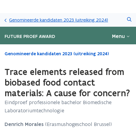
Overslaan
Zoeken
en
Genomineerde kandidaten 2023 (uitreiking 2024)
naar
de
Menu
FUTURE PROEF AWARD
inhoud
gaan
Gedaan
Genomineerde kandidaten 2023 (uitreiking 2024)
met
laden.
Trace elements released from
U
bevindt
biobased food contact
zich
materials: A cause for concern?
op:
Trace
Eindproef professionele bachelor Biomedische
elements
Laboratoriumtechnologie
released
from
biobased
Denrich Morales
(Erasmushogeschool Brussel)
food