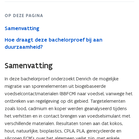
contact
materials:
A
OP DEZE PAGINA
cause
for
Samenvatting
concern?
Hoe draagt deze bachelorproef bij aan
duurzaamheid?
Samenvatting
In deze bachelorproef onderzoekt Denrich de mogelijke
migratie van sporenelementen uit biogebaseerde
voedselcontactmaterialen (BBFCM) naar voedsel, vanwege het
ontbreken van regelgeving op dit gebied. Targetelementen
zoals lood, cadmium en koper werden geanalyseerd tijdens
het verhitten en in contact brengen van voedselsimulant met
verschillende materialen. Resultaten tonen aan dat kokos,
hout, natuurlijke, bioplastics, CPLA, PLA, gerecycleerde en
siliconen FCM’s over het algemeen veilig zijn, met enkele