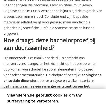
uitzonderingen die cadmium, zilver en titanium vrijgeven.
Bagasse en palm FCM’s vertoonden bijna altijd de migratie van
arseen, cadmium en lood. Concluderend zijn bepaalde
materialen relatief veilig voor gebruik, maar aandacht is
geboden bij specifieke FCM’s die sporenelementen kunnen
vrijgeven.
Hoe draagt deze bachelorproef bij
aan duurzaamheid?
Dit onderzoek is cruciaal voor de duurzaamheid van
mensenlevens, aangezien het zich richt op het opsporen en
voorkomen van schadelijke sporenelementen in biobased
voedselcontactmaterialen. De eindproef bestrijkt
ecologische
en sociale dimensies
door te analyseren welke materialen
veilig zijn, waarmee een
synergie ontstaat tussen het
welzijn van de planeet en de mens.
Als antwoord op de
Vlaanderen.be gebruikt cookies om uw
duurzaamheidsuitdaging van verminderd plasticgebruik,
surfervaring te verbeteren.
werkte Denrich samen met Sciensano, een erkend labo voor