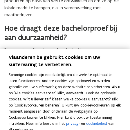
producten op basis van wei te ontwikkelen en om ze op de
lokale markt te brengen, o.a. in samenwerking met
maatbedrijven.
Hoe draagt deze bachelorproef bij
aan duurzaamheid?
Deze eindproef gaat over de
valorisatie van een
Vlaanderen.be gebruikt cookies om uw
nevenstroom
. In de eerste plaats wordt de ecologische
impact van mattenwei onder de loep genomen en wordt er
surfervaring te verbeteren.
gezocht naar manieren om van de nevenstroom
nieuwe
Sommige cookies zijn noodzakelijk om de website optimaal te
producten
te ontwikkelen. De productie kan gebeuren door
laten functioneren. Andere cookies zijn optioneel en worden
mensen die tewerkgesteld zijn in
maatbedrijven
, en die dus
gebruikt om uw surfervaring op deze website te verbeteren. Als u
een afstand hebben tot de arbeidsmarkt vanwegen burn-outs
op 'Alle cookies aanvaarden' klikt, aanvaardt u ook de optionele
of andere situaties. Op die manier kunnen de bijproducten ook
cookies. Wilt u liever zelf kiezen welke cookies u aanvaardt? Klik
op 'Cookievoorkeuren beheren'. U kunt uw cookievoorkeuren op elk
een
sociale impact
genereren. Bovendien blijft de productie
moment aanpassen door onderaan de webpagina op
van mattentaartjes op deze manier rendabel en kan er een
Cookievoorkeuren te klikken. Hier kunt u ook uw toestemming
aspect van het culturele erfgoed in Geraardsbergen bewaard
intrekken. Meer info leest u in het
privacy
- en
cookiebeleid
van
blijven.
Vlaanderen.be.