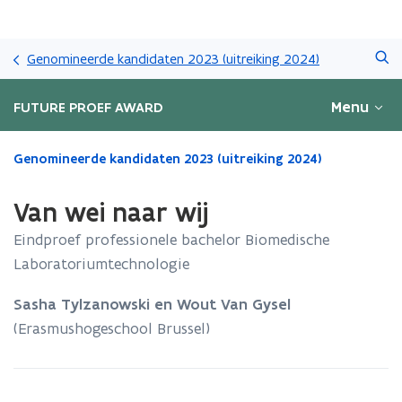
Overslaan
Zoeken
en
Genomineerde kandidaten 2023 (uitreiking 2024)
naar
de
Menu
FUTURE PROEF AWARD
inhoud
gaan
Gedaan
Genomineerde kandidaten 2023 (uitreiking 2024)
met
laden.
Van wei naar wij
U
bevindt
Eindproef professionele bachelor Biomedische
zich
Laboratoriumtechnologie
op:
Van
Sasha Tylzanowski en Wout Van Gysel​​​​​​​
wei
naar
(Erasmushogeschool Brussel)
wij