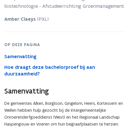
‘Van
biotechnologie - Afstudeerrichting Groenmanagement
een
grauwe
en
Amber Claeys
(PXL)
grijze
begraafplaats
naar
een
OP DEZE PAGINA
serene
plek
Samenvatting
die
rust
Hoe draagt deze bachelorproef bij aan
en
duurzaamheid?
nieuw
leven
Samenvatting
adem
De gemeentes Alken, Borgloon, Gingelom, Heers, Kortessem en
Wellen hebben hulp gezocht bij de Intergemeentelijke
Onroerenderfgoeddienst (West) en het Regionaal Landschap
Haspengouw en Voeren om hun begraafplaatsen te herzien.