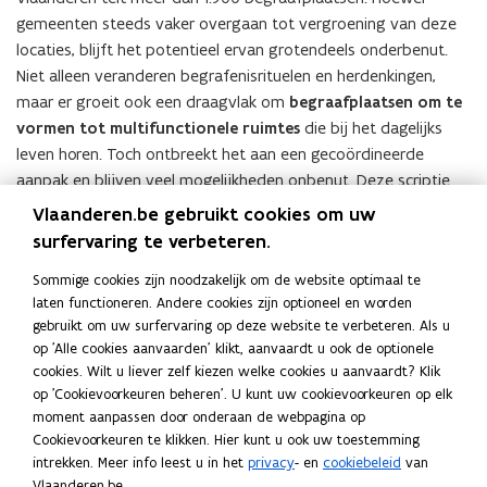
gemeenten steeds vaker overgaan tot vergroening van deze
locaties, blijft het potentieel ervan grotendeels onderbenut.
Niet alleen veranderen begrafenisrituelen en herdenkingen,
maar er groeit ook een draagvlak om
begraafplaatsen om te
vormen tot multifunctionele ruimtes
die bij het dagelijks
leven horen. Toch ontbreekt het aan een gecoördineerde
aanpak en blijven veel mogelijkheden onbenut. Deze scriptie
wil een antwoord bieden op de vraag hoe gemeenten stappen
Vlaanderen.be gebruikt cookies om uw
kunnen ondernemen bij de (her)inrichting van begraafplaatsen.
surfervaring te verbeteren.
Door zes kernprincipes (S.E.R.E.N.) te hanteren, biedt het een
Sommige cookies zijn noodzakelijk om de website optimaal te
leidraad voor gemeenten die willen transformeren naar
laten functioneren. Andere cookies zijn optioneel en worden
groene, multifunctionele begraafplaatsen
. Daarnaast
gebruikt om uw surfervaring op deze website te verbeteren. Als u
illustreert het met praktijkvoorbeelden hoe deze principes in
op 'Alle cookies aanvaarden' klikt, aanvaardt u ook de optionele
de praktijk kunnen worden toegepast. Laten we samen
cookies. Wilt u liever zelf kiezen welke cookies u aanvaardt? Klik
begraafplaatsen omarmen als integraal onderdeel van het
op 'Cookievoorkeuren beheren'. U kunt uw cookievoorkeuren op elk
dagelijks leven en denken
in mogelijkheden voor een betere
moment aanpassen door onderaan de webpagina op
Cookievoorkeuren te klikken. Hier kunt u ook uw toestemming
toekomst.
intrekken. Meer info leest u in het
privacy
- en
cookiebeleid
van
Vlaanderen.be.