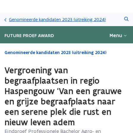
Overslaan
Zoeken
en
Genomineerde kandidaten 2023 (uitreiking 2024)
naar
de
Menu
FUTURE PROEF AWARD
inhoud
gaan
Gedaan
Genomineerde kandidaten 2023 (uitreiking 2024)
met
laden.
Vergroening van
U
bevindt
begraafplaatsen in regio
zich
Haspengouw ‘Van een grauwe
op:
Vergroening
en grijze begraafplaats naar
van
begraafplaatsen
een serene plek die rust en
in
nieuw leven adem
regio
Haspengouw
Eindproef Professionele Bachelor Agro- en