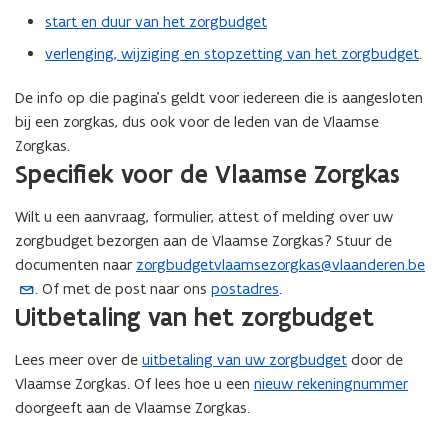
start en duur van het zorgbudget
i
e
verlenging, wijziging en stopzetting van het zorgbudget
.
u
w
De info op die pagina’s geldt voor iedereen die is aangesloten
v
bij een zorgkas, dus ook voor de leden van de Vlaamse
e
Zorgkas.
n
Specifiek voor de Vlaamse Zorgkas
s
t
Wilt u een aanvraag, formulier, attest of melding over uw
e
zorgbudget bezorgen aan de Vlaamse Zorgkas? Stuur de
r
documenten naar
zorgbudgetvlaamsezorgkas@vlaanderen.be
(
)
. Of met de post naar ons
postadres
.
o
Uitbetaling van het zorgbudget
p
e
Lees meer over de
uitbetaling van uw zorgbudget
door de
n
Vlaamse Zorgkas. Of lees hoe u een
nieuw rekeningnummer
t
doorgeeft aan de Vlaamse Zorgkas.
i
n