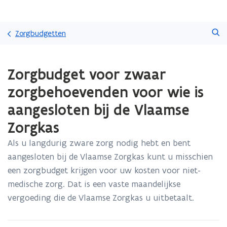
Overslaan
Zoeken
en
Zorgbudgetten
naar
de
Gedaan
inhoud
Zorgbudget voor zwaar
met
gaan
laden.
zorgbehoevenden voor wie is
U
bevindt
aangesloten bij de Vlaamse
zich
Zorgkas
op:
Zorgbudget
Als u langdurig zware zorg nodig hebt en bent
voor
zwaar
aangesloten bij de Vlaamse Zorgkas kunt u misschien
zorgbehoevenden
een zorgbudget krijgen voor uw kosten voor niet-
voor
medische zorg. Dat is een vaste maandelijkse
wie
vergoeding die de Vlaamse Zorgkas u uitbetaalt.
is
aangesloten
bij