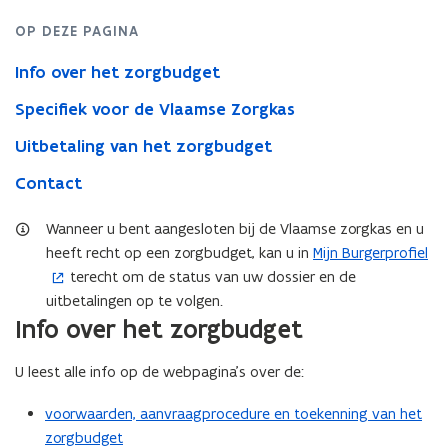
de
Vlaamse
OP DEZE PAGINA
Zorgkas
Info over het zorgbudget
Specifiek voor de Vlaamse Zorgkas
Uitbetaling van het zorgbudget
Contact
Wanneer u bent aangesloten bij de Vlaamse zorgkas en u
heeft recht op een zorgbudget, kan u in
Mijn Burgerprofiel
(
terecht om de status van uw dossier en de
o
uitbetalingen op te volgen.
p
Info over het zorgbudget
e
n
U leest alle info op de webpagina’s over de:
t
i
voorwaarden, aanvraagprocedure en toekenning van het
n
zorgbudget
n