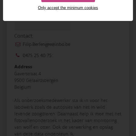
Only accept the minimum cookies
Contact
Filip.Berlengee@inbo.be
0475 25 40 75
Address
Gaverstraat 4
9500 Geraardsbergen
Belgium
Als onderzoeksmedewerker sta ik in voor het
labowerk zoals de autopsies van het in wild
levende zoogdieren. Daarnaast help ik mee met het
fotovallenonderzoek in het kader van monitoring
van wolf en otter. Ook de verwerking en opslag
van deze data ondersteun ik.