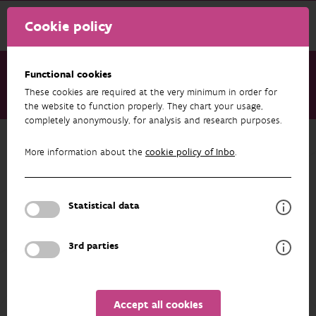
Cookie policy
Functional cookies
These cookies are required at the very minimum in order for
About us
Staff
Filip Berlengee
the website to function properly. They chart your usage,
completely anonymously, for analysis and research purposes.
Back to overview
More information about the
cookie policy of Inbo
.
Filip Berlengee
Statistical data
PROFILE
3rd parties
Accept all cookies