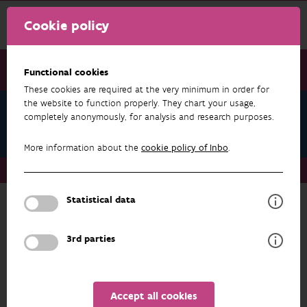
Cookie policy
Functional cookies
These cookies are required at the very minimum in order for
the website to function properly. They chart your usage,
Research & results
completely anonymously, for analysis and research purposes.
Data & Infrastructure
More information about the
cookie policy of Inbo
.
Research & results
Data & Infrastructure
Datasets
Statistical data
more about
3rd parties
DATA & INFRASTRUCTURE
SUB-THEME
Accept all cookies
RESEARCH & RESULTS