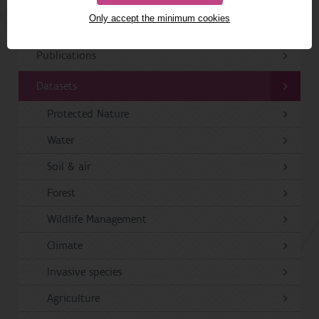
Only accept the minimum cookies
Projects
Publications
Datasets
Protected Nature
Water
Soil & air
Forest
Wildlife Management
Climate
Invasive species
Agriculture