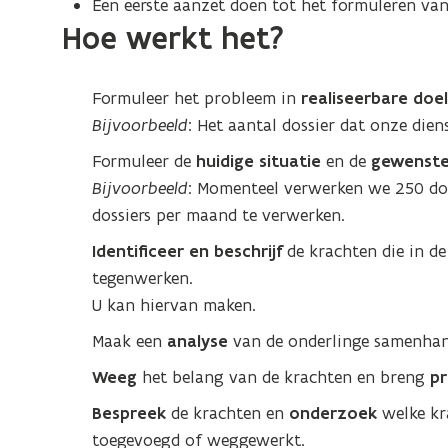
Een eerste aanzet doen tot het formuleren va
Hoe werkt het?
Formuleer het probleem in
realiseerbare doel
Bijvoorbeeld
: Het aantal dossier dat onze d
Formuleer de
huidige situatie
en de
gewenste
Bijvoorbeeld
: Momenteel verwerken we 250 dos
dossiers per maand te verwerken.
Identificeer en beschrijf
de krachten die in d
tegenwerken.
U kan hiervan maken.
Maak een
analyse
van de onderlinge samenha
Weeg
het belang van de krachten en breng
pr
Bespreek
de krachten en
onderzoek
welke k
toegevoegd of weggewerkt.