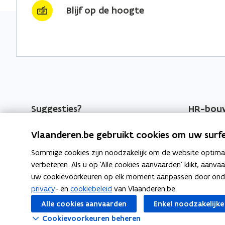
o
i
r
Blijf op de hoogte
k
n
l
o
o
i
p
p
n
e
e
k
n
n
n
t
t
a
i
i
a
Suggesties?
HR-bou
n
n
r
Heb je aanvullingen of een
HR-beleid
n
n
k
Vlaanderen.be gebruikt cookies om uw surfe
opmerking over deze webpagina?
i
i
l
HR-syste
Sommige cookies zijn noodzakelijk om de website optimaal
Meld je suggestie(s)
e
e
e
verbeteren. Als u op 'Alle cookies aanvaarden' klikt, aanva
u
u
m
uw cookievoorkeuren op elk moment aanpassen door ondera
w
w
b
privacy
- en
cookiebeleid
van Vlaanderen.be.
v
v
o
Alle cookies aanvaarden
Enkel noodzakelijke
e
e
r
Cookievoorkeuren beheren