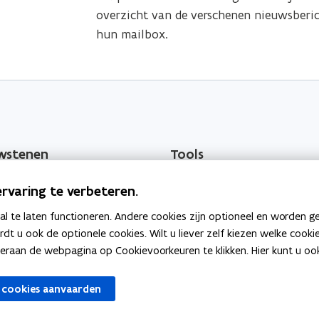
overzicht van de verschenen nieuwsberic
hun mailbox.
wstenen
Tools
Salarissimulator
rvaring te verbeteren.
o
men
Selfservice Vlimpers
 te laten functioneren. Andere cookies zijn optioneel en worden g
p
ardt u ook de optionele cookies. Wilt u liever zelf kiezen welke cook
o
e
OraFin
an de webpagina op Cookievoorkeuren te klikken. Hier kunt u ook 
p
n
o
e
Cognos
t
 cookies aanvaarden
p
n
i
e
t
n