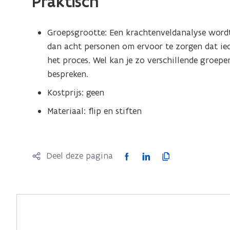
Praktisch
Groepsgrootte: Een krachtenveldanalyse wordt
dan acht personen om ervoor te zorgen dat ie
het proces. Wel kan je zo verschillende groepe
bespreken.
Kostprijs: geen
Materiaal: flip en stiften
F
L
K
Deel deze pagina
a
i
o
c
n
p
e
k
i
b
e
e
o
d
e