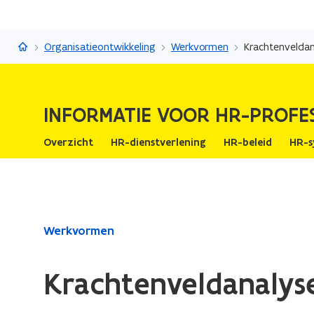
Informatie voor HR-professionals
Organisatieontwikkeling
Werkvormen
Krachtenvelda
INFORMATIE VOOR HR-PROFE
Overzicht
HR-dienstverlening
HR-beleid
HR-s
Gedaan
Werkvormen
met
laden.
Krachtenveldanalys
U
bevindt