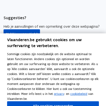
e
e
k
a
n
n
n
p
t
t
a
p
Suggesties?
i
i
a
l
n
n
r
i
Heb je aanvullingen of een opmerking over deze webpagina?
n
n
k
c
Meld je suggestie(s)
i
i
l
a
Vlaanderen.be gebruikt cookies om uw
e
e
e
t
HR-bouwstenen
surfervaring te verbeteren.
u
u
m
i
HR-beleid
w
w
b
e
Sommige cookies zijn noodzakelijk om de website optimaal te
v
v
o
)
laten functioneren. Andere cookies zijn optioneel en worden
HR-systemen
e
e
r
gebruikt om uw surfervaring op deze website te verbeteren. Als u
Tools
n
n
d
op 'Alle cookies aanvaarden' klikt, aanvaardt u ook de optionele
cookies. Wilt u liever zelf kiezen welke cookies u aanvaardt? Klik
s
s
Salarissimulator
op 'Cookievoorkeuren beheren'. U kunt uw cookievoorkeuren op elk
t
t
moment aanpassen door onderaan de webpagina op
o
Selfservice Vlimpers
e
e
Cookievoorkeuren te klikken. Hier kunt u ook uw toestemming
p
r
r
intrekken. Meer info leest u in het
privacy
- en
cookiebeleid
van
o
OraFin
e
Vlaanderen.be.
p
n