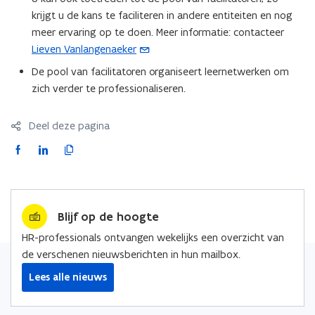
krijgt u de kans te faciliteren in andere entiteiten en nog
meer ervaring op te doen. Meer informatie: contacteer
Lieven Vanlangenaeker
(
o
De pool van facilitatoren organiseert leernetwerken om
p
zich verder te professionaliseren.
e
n
Deel deze pagina
t
F
L
K
i
a
i
o
n
c
n
p
u
e
k
i
w
Blijf op de hoogte
b
e
e
e
o
d
e
-
HR-professionals ontvangen wekelijks een overzicht van
o
i
r
m
de verschenen nieuwsberichten in hun mailbox.
k
n
l
a
Lees alle nieuws
o
o
i
i
p
p
n
l