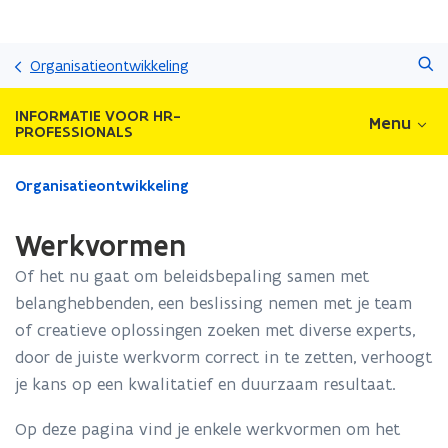
Overslaan
Zoeken
en
Organisatieontwikkeling
naar
de
INFORMATIE VOOR HR-
Menu
inhoud
PROFESSIONALS
gaan
Gedaan
Organisatieontwikkeling
met
laden.
Werkvormen
U
bevindt
Of het nu gaat om beleidsbepaling samen met
zich
belanghebbenden, een beslissing nemen met je team
op:
of creatieve oplossingen zoeken met diverse experts,
Werkvormen
door de juiste werkvorm correct in te zetten, verhoogt
je kans op een kwalitatief en duurzaam resultaat.
Op deze pagina vind je enkele werkvormen om het