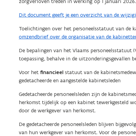
zorgverloven treden in werking op 1 januari 2026
Dit document geeft je een overzicht van de wijzig
(
W
Toelichtingen over het personeelsstatuut van de k
o
omzendbrief over de organisatie van de kabinette
(
r
W
d
De bepalingen van het Vlaams personeelsstatuut (
o
b
toepassing, behalve in de uitzonderingsgevallen be
r
e
d
Voor het
financieel
statuut van de kabinetsmedewe
s
b
gedetacheerde en aangestelde kabinetsleden
t
e
a
Gedetacheerde personeelsleden zijn de kabinetsme
s
n
herkomst tijdelijk op een kabinet tewerkgesteld w
t
d
door de werkgever van herkomst.
a
o
n
p
De gedetacheerde personeelsleden blijven bijgevol
d
e
van hun werkgever van herkomst. Voor de personee
o