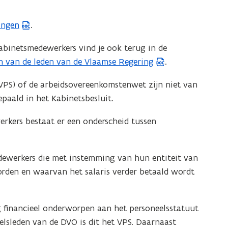
.
t
ingen
.
e
r
abinetsmedewerkers vind je ook terug in de
)
n van de leden van de Vlaamse Regering
.
VPS) of de arbeidsovereenkomstenwet zijn niet van
paald in het Kabinetsbesluit.
rkers bestaat er een onderscheid tussen
dewerkers die met instemming van hun entiteit van
orden en waarvan het salaris verder betaald wordt
g financieel onderworpen aan het personeelsstatuut
lsleden van de DVO is dit het VPS. Daarnaast