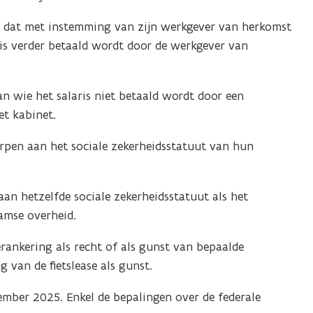
d
id dat met instemming van zijn werkgever van herkomst
o
ris verder betaald wordt door de werkgever van
p
e
n
van wie het salaris niet betaald wordt door een
t
t kabinet.
i
n
rpen aan het sociale zekerheidsstatuut van hun
n
i
an hetzelfde sociale zekerheidsstatuut als het
e
amse overheid.
u
w
rankering als recht of als gunst van bepaalde
v
 van de fietslease als gunst.
e
n
mber 2025. Enkel de bepalingen over de federale
s