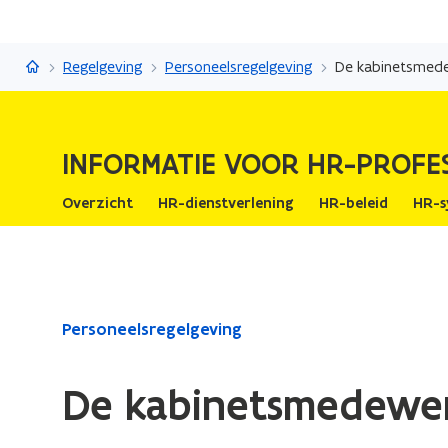
Informatie voor HR-professionals
Regelgeving
Personeelsregelgeving
De kabinetsmed
INFORMATIE VOOR HR-PROFE
Overzicht
HR-dienstverlening
HR-beleid
HR-s
Gedaan
Personeelsregelgeving
met
laden.
De kabinetsmedewe
U
bevindt