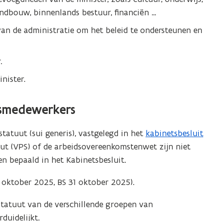
landbouw, binnenlands bestuur, financiën …
van de administratie om het beleid te ondersteunen en
.
nister.
smedewerkers
atuut (sui generis), vastgelegd in het
kabinetsbesluit
(
ut (VPS) of de arbeidsovereenkomstenwet zijn niet
b
en bepaald in het Kabinetsbesluit.
e
s
3 oktober 2025, BS 31 oktober 2025).
t
a
sstatuut van de verschillende groepen van
n
duidelijkt.