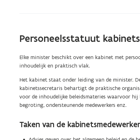
zich
op:
De
kabinetsmedewerkers
Personeelsstatuut kabine
Elke minister beschikt over een kabinet met perso
inhoudelijk en praktisch vlak.
Het kabinet staat onder leiding van de minister. D
kabinetssecretaris behartigt de praktische organis
voor de inhoudelijke beleidsmateries waarvoor hij
begroting, ondersteunende medewerkers enz.
Taken van de kabinetsmedewerker
Advies geven over het algemeen beleid en de b