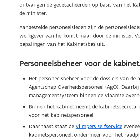
n
ontvangen de gedetacheerden op basis van het Kab
p
t
de minister.
e
i
n
Aangestelde personeelsleden zijn de personeelsled
n
t
werkgever van herkomst maar door de minister. Voo
n
i
bepalingen van het Kabinetsbesluit.
i
n
e
n
u
Personeelsbeheer voor de kabine
i
w
e
v
Het personeelsbeheer voor de dossiers van de 
u
e
Agentschap Overheidspersoneel (AgO). Daarbi
w
n
managementsysteem binnen de Vlaamse overhe
v
s
Binnen het kabinet neemt de kabinetssecretari
e
t
voor het kabinetspersoneel.
n
e
s
Daarnaast staat de
Vlimpers selfservice
eveneen
r
t
kabinetspersoneel, onder meer voor het raadpleg
)