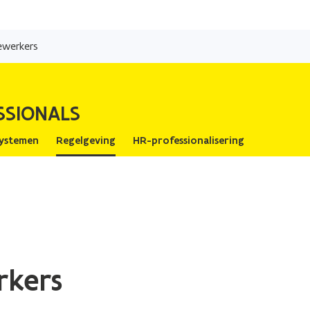
Overslaan
en
ewerkers
naar
de
inhoud
SSIONALS
gaan
ystemen
Regelgeving
HR-professionalisering
rkers