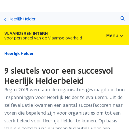
Overslaan
Zoeken
en
Heerlijk Helder
naar
de
VLAANDEREN INTERN
Menu
inhoud
voor personeel van de Vlaamse overheid
gaan
Gedaan
Heerlijk Helder
met
laden.
9 sleutels voor een succesvol
U
bevindt
Heerlijk Helderbeleid
zich
Begin 2019 werd aan de organisaties gevraagd om hun
op:
9
inspanningen voor Heerlijk Helder te evalueren. Uit de
sleutels
zelfevaluatie kwamen een aantal succesfactoren naar
voor
voren die bepalend zijn voor organisaties om tot een
een
succesvol
sterk beleid voor Heerlijk Helder te komen. Op basis
Heerlijk
van die zelfevaluatie werden 9 sleutels voor een