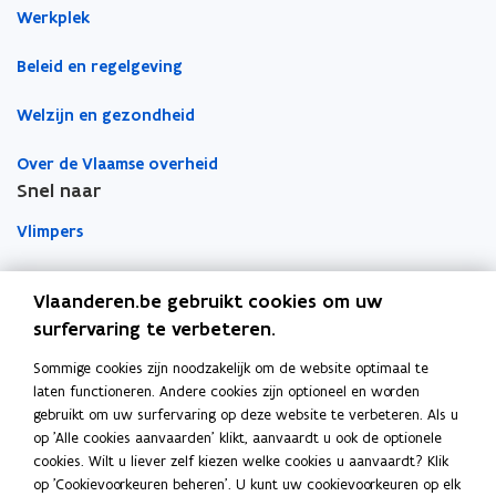
Werkplek
k
n
l
o
o
i
Beleid en regelgeving
p
p
n
e
e
k
Welzijn en gezondheid
n
n
n
t
t
a
Over de Vlaamse overheid
i
i
a
Snel naar
n
n
r
Vlimpers
n
n
k
i
i
l
Facilipunt
e
e
e
Vlaanderen.be gebruikt cookies om uw
u
u
m
surfervaring te verbeteren.
o
Orafin
w
w
b
p
Dit is een website van
v
v
o
Sommige cookies zijn noodzakelijk om de website optimaal te
e
e
e
r
laten functioneren. Andere cookies zijn optioneel en worden
Agentschap Overheidspersoneel
n
gebruikt om uw surfervaring op deze website te verbeteren. Als u
n
n
d
t
op 'Alle cookies aanvaarden' klikt, aanvaardt u ook de optionele
Het Facilitair Bedrijf
s
s
i
cookies. Wilt u liever zelf kiezen welke cookies u aanvaardt? Klik
t
t
op 'Cookievoorkeuren beheren'. U kunt uw cookievoorkeuren op elk
n
Digitaal Vlaanderen