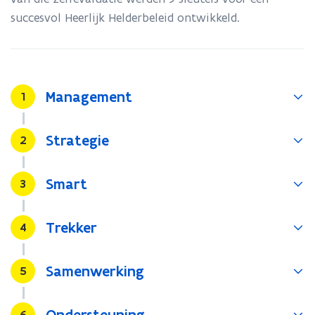
Helderbeleid
succesvol Heerlijk Helderbeleid ontwikkeld.
Management
Stap
1
Strategie
Stap
2
Smart
Stap
3
Trekker
Stap
4
Samenwerking
Stap
5
Ondersteuning
Stap
6