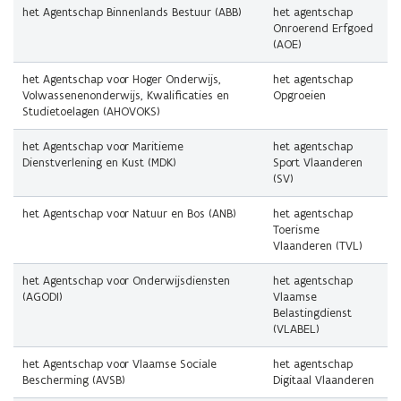
het Agentschap Binnenlands Bestuur (ABB)
het agentschap
Onroerend Erfgoed
(AOE)
het Agentschap voor Hoger Onderwijs,
het agentschap
Volwassenenonderwijs, Kwalificaties en
Opgroeien
Studietoelagen (AHOVOKS)
het Agentschap voor Maritieme
het agentschap
Dienstverlening en Kust (MDK)
Sport Vlaanderen
(SV)
het Agentschap voor Natuur en Bos (ANB)
het agentschap
Toerisme
Vlaanderen (TVL)
het Agentschap voor Onderwijsdiensten
het agentschap
(AGODI)
Vlaamse
Belastingdienst
(VLABEL)
het Agentschap voor Vlaamse Sociale
het agentschap
Bescherming (AVSB)
Digitaal Vlaanderen