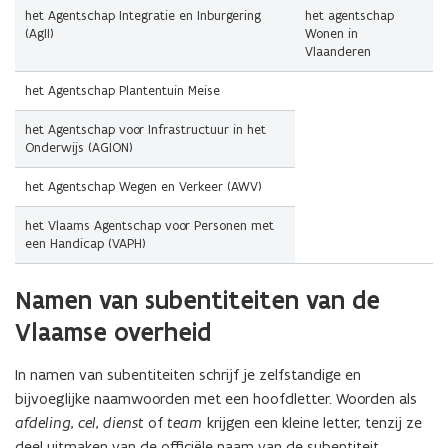
het Agentschap Integratie en Inburgering
het agentschap
(AgII)
Wonen in
Vlaanderen
het Agentschap Plantentuin Meise
het Agentschap voor Infrastructuur in het
Onderwijs (AGION)
het Agentschap Wegen en Verkeer (AWV)
het Vlaams Agentschap voor Personen met
een Handicap (VAPH)
(Scroll
(Scroll
Namen van subentiteiten van de
links)
rechts)
Vlaamse overheid
In namen van subentiteiten schrijf je zelfstandige en
bijvoeglijke naamwoorden met een hoofdletter. Woorden als
afdeling
,
cel
,
dienst
of
team
krijgen een kleine letter, tenzij ze
deel uitmaken van de officiële naam van de subentiteit.