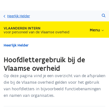
Overslaan
Zoeken
en
Heerlijk Helder
naar
de
VLAANDEREN INTERN
Menu
inhoud
voor personeel van de Vlaamse overheid
gaan
Gedaan
Heerlijk Helder
met
laden.
Hoofdlettergebruik bij de
U
bevindt
Vlaamse overheid
zich
Op deze pagina vind je een overzicht van de afspraken
op:
Hoofdlettergebruik
die bij de Vlaamse overheid gelden voor het gebruik
bij
van hoofdletters in bijvoorbeeld functiebenamingen
de
en namen van organisaties.
Vlaamse
overheid