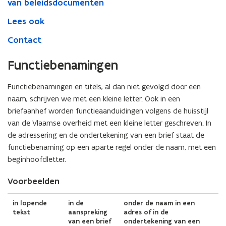
van beleidsdocumenten
Lees ook
Contact
(Scroll
(Scroll
Functiebenamingen
links)
rechts)
Functiebenamingen en titels, al dan niet gevolgd door een
naam, schrijven we met een kleine letter. Ook in een
briefaanhef worden functieaanduidingen volgens de huisstijl
van de Vlaamse overheid met een kleine letter geschreven. In
de adressering en de ondertekening van een brief staat de
functiebenaming op een aparte regel onder de naam, met een
beginhoofdletter.
Voorbeelden
in lopende
in de
onder de naam in een
tekst
aanspreking
adres of in de
van een brief
ondertekening van een