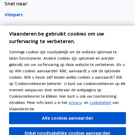
s
Snel naar
t
t
l
t
e
e
a
Vlimpers
e
r
r
p
r
p
Facilipunt
)
Vlaanderen.be gebruikt cookies om uw
l
surfervaring te verbeteren.
o
i
Orafin
p
Dit is een website van
c
Sommige cookies zijn noodzakelijk om de website optimaal te
e
a
laten functioneren. Andere cookies zijn optioneel en worden
Agentschap Overheidspersoneel
n
t
gebruikt om uw surfervaring op deze website te verbeteren. Als u
t
i
op 'Alle cookies aanvaarden' klikt, aanvaardt u ook de optionele
Het Facilitair Bedrijf
i
e
cookies. Wilt u liever zelf kiezen welke cookies u aanvaardt? Klik
op 'Cookievoorkeuren beheren'. U kunt uw cookievoorkeuren op elk
n
)
Digitaal Vlaanderen
moment aanpassen door onderaan de webpagina op
n
Cookievoorkeuren te klikken. Hier kunt u ook uw toestemming
i
Departement Kanselarij en Buitenlandse Zaken
intrekken. Meer info leest u in het
privacy
- en
cookiebeleid
van
e
Blijf op de hoogte
Vlaanderen.be.
u
Elke twee weken vind je op vrijdag de nieuwsbrief van
Alle cookies aanvaarden
w
Vlaanderen Intern in je mailbox.
v
Enkel noodzakelijke cookies aanvaarden
Schrijf je in