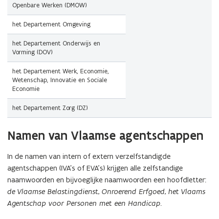
Openbare Werken (DMOW)
het Departement Omgeving
het Departement Onderwijs en
Vorming (DOV)
het Departement Werk, Economie,
Wetenschap, Innovatie en Sociale
Economie
het Departement Zorg (DZ)
(Scroll
(Scroll
Namen van Vlaamse agentschappen
links)
rechts)
In de namen van intern of extern verzelfstandigde
agentschappen (IVA's of EVA's) krijgen alle zelfstandige
naamwoorden en bijvoeglijke naamwoorden een hoofdletter:
de
Vlaamse Belastingdienst
,
Onroerend Erfgoed
,
het
Vlaams
Agentschap voor Personen met een Handicap
.