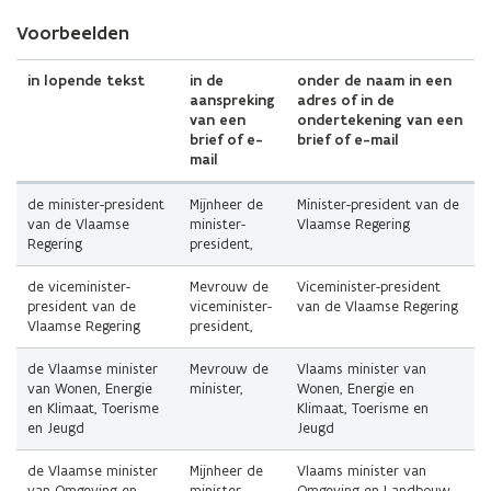
Voorbeelden
in lopende tekst
in de
onder de naam in een
aanspreking
adres of in de
van een
ondertekening van een
brief of e-
brief of e-mail
mail
de minister-president
Mijnheer de
Minister-president van de
van de Vlaamse
minister-
Vlaamse Regering
Regering
president,
de viceminister-
Mevrouw de
Viceminister-president
president van de
viceminister-
van de Vlaamse Regering
Vlaamse Regering
president,
de Vlaamse minister
Mevrouw de
Vlaams minister van
van Wonen, Energie
minister,
Wonen, Energie en
en Klimaat, Toerisme
Klimaat, Toerisme en
en Jeugd
Jeugd
de Vlaamse minister
Mijnheer de
Vlaams minister van
van Omgeving en
minister,
Omgeving en Landbouw