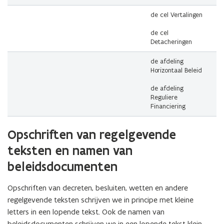
de cel Vertalingen
de cel
Detacheringen
de afdeling
Horizontaal Beleid
de afdeling
Reguliere
Financiering
(Scroll
(Scroll
Opschriften van regelgevende
links)
rechts)
teksten en namen van
beleidsdocumenten
Opschriften van decreten, besluiten, wetten en andere
regelgevende teksten schrijven we in principe met kleine
letters in een lopende tekst. Ook de namen van
beleidsdocumenten schrijven we in een lopende tekst klein,