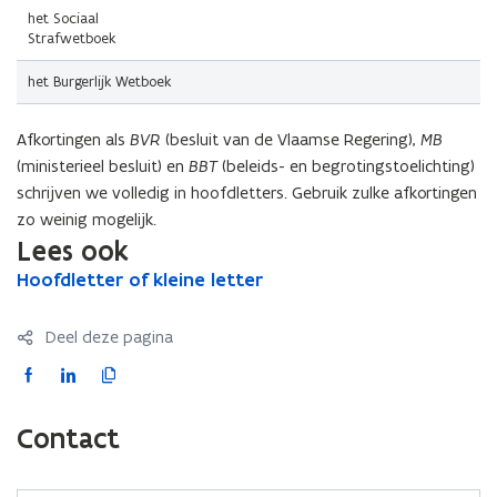
het Sociaal
Strafwetboek
het Burgerlijk Wetboek
Afkortingen als
BVR
(besluit van de Vlaamse Regering),
MB
(ministerieel besluit) en
BBT
(beleids- en begrotingstoelichting)
schrijven we volledig in hoofdletters. Gebruik zulke afkortingen
zo weinig mogelijk.
Lees ook
H
Hoofdletter of kleine letter
H
o
o
o
o
Deel deze pagina
f
f
d
d
F
L
K
l
l
a
i
o
e
e
c
n
p
Contact
t
t
e
k
i
t
t
b
e
e
e
e