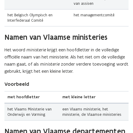
van assisen
het Belgisch Olympisch en
het managementcomité
Interfederaal Comité
(Scroll
(Scroll
Namen van Vlaamse ministeries
links)
rechts)
Het woord
ministerie
krijgt een hoofdletter in de volledige
officiële naam van het ministerie. Als het niet om de volledige
naam gaat, of als
ministerie
zonder verdere toevoeging wordt
gebruikt, krijgt het een kleine letter.
Voorbeeld
met hoofdletter
met kleine letter
het Vlaams Ministerie van
een Vlaams ministerie, het
Onderwijs en Vorming
ministerie, de Vlaamse ministeries
(Scroll
(Scroll
Namen van Vlaamse departementen