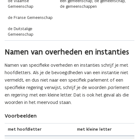
de Vlaamse
een gemeenschap, de gemeenschap,
Gemeenschap
de gemeenschappen
de Franse Gemeenschap
de Duitstalige
Gemeenschap
(Scroll
(Scroll
Namen van overheden en instanties
links)
rechts)
Namen van specifieke overheden en instanties schrijf je met
hoofdletters. Als je de bevoegdheden van een instantie niet
vermeldt, en dus niet naar een specifiek parlement of een
specifieke regering verwijst, schrijf je de woorden
parlement
en
regering
met een kleine letter. Dat is ook het geval als die
woorden in het meervoud staan.
Voorbeelden
met hoofdletter
met kleine letter