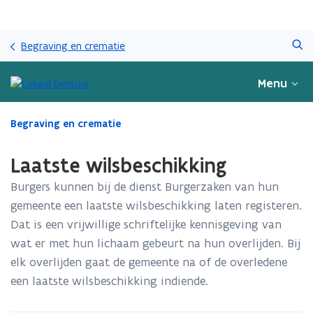
Overslaan
Zoeken
en
Begraving en crematie
naar
de
Menu
inhoud
gaan
Gedaan
Begraving en crematie
met
laden.
Laatste wilsbeschikking
U
bevindt
Burgers kunnen bij de dienst Burgerzaken van hun
zich
gemeente een laatste wilsbeschikking laten registeren.
op:
Dat is een vrijwillige schriftelijke kennisgeving van
Laatste
wilsbeschikking
wat er met hun lichaam gebeurt na hun overlijden. Bij
elk overlijden gaat de gemeente na of de overledene
een laatste wilsbeschikking indiende.