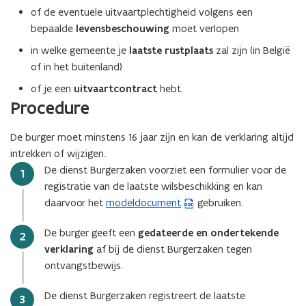
of de eventuele uitvaartplechtigheid volgens een
bepaalde
levensbeschouwing
moet verlopen
in welke gemeente je
laatste rustplaats
zal zijn (in België
of in het buitenland)
of je een
uitvaartcontract
hebt.
Procedure
De burger moet minstens 16 jaar zijn en kan de verklaring altijd
intrekken of wijzigen.
De dienst Burgerzaken voorziet een formulier voor de
Stap
1
registratie van de laatste wilsbeschikking en kan
daarvoor het
modeldocument
gebruiken.
(
W
De burger geeft een
gedateerde en ondertekende
Stap
2
o
verklaring
af bij de dienst Burgerzaken tegen
r
ontvangstbewijs.
d
b
De dienst Burgerzaken registreert de laatste
Stap
3
e