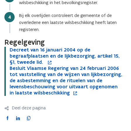
wilsbeschikking in het bevolkingsregister.
s
t
Bij elk overlijden controleert de gemeente of de
Stap
4
a
overledene een laatste wilsbeschikking heeft laten
n
registeren.
d
Regelgeving
o
p
​​Decreet van 16 januari 2004 op de
o
e
D
begraafplaatsen en de lijkbezorging, artikel 15,
D
p
e
n
§1, tweede lid. ​
e
e
c
​​Besluit Vlaamse Regering van 24 februari 2006
c
n
o
t
r
B
tot vaststelling van de wijzen van lijkbezorging,
r
t
B
p
i
e
e
de asbestemming en de rituelen van de
e
i
e
e
n
e
s
levensbeschouwing voor uitvaart opgenomen
e
n
s
n
n
t
l
in laatste wilsbeschikking​
t
n
l
t
i
v
u
v
i
u
i
e
a
i
a
e
i
n
Deel deze pagina
n
t
u
n
u
t
n
1
V
1
w
V
i
F
L
K
w
6
l
6
v
l
e
a
i
o
v
j
a
j
e
a
u