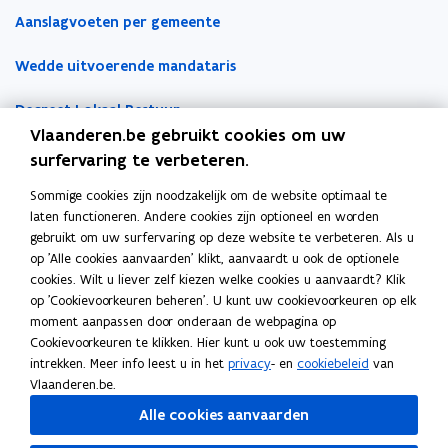
e
e
e
Aanslagvoeten per gemeente
u
u
m
w
w
b
Wedde uitvoerende mandataris
v
v
o
e
e
r
Decreet Lokaal Bestuur
n
n
d
Vlaanderen.be gebruikt cookies om uw
s
s
Boekhoudfiches
surfervaring te verbeteren.
t
t
e
e
Sommige cookies zijn noodzakelijk om de website optimaal te
Werk voor je lokaal bestuur
laten functioneren. Andere cookies zijn optioneel en worden
r
r
gebruikt om uw surfervaring op deze website te verbeteren. Als u
Loket Lokale Besturen
op 'Alle cookies aanvaarden' klikt, aanvaardt u ook de optionele
Digitale transformatie
cookies. Wilt u liever zelf kiezen welke cookies u aanvaardt? Klik
op 'Cookievoorkeuren beheren'. U kunt uw cookievoorkeuren op elk
Gemeentehuis van de Toekomst
moment aanpassen door onderaan de webpagina op
Cookievoorkeuren te klikken. Hier kunt u ook uw toestemming
VLOCA: Vlaamse Open City Architectuur
intrekken. Meer info leest u in het
privacy
- en
cookiebeleid
van
Vlaanderen.be.
Open Proces Huis
Alle cookies aanvaarden
Lokale producten- en dienstencatalogus