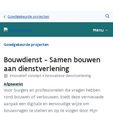
Overslaan
Zoeken
en
Goedgekeurde projecten
naar
de
Menu
inhoud
gaan
Gedaan
Goedgekeurde projecten
met
laden.
Bouwdienst - Samen bouwen
U
bevindt
aan dienstverlening
zich
Innovatief concept • Innovatieve dienstverlening
op:
Bouwdienst
Afgewerkt
-
Voor burgers en professionelen die vragen hebben
Samen
rond bouwen of verbouwen, biedt deze vernieuwde
bouwen
aan
aanpak een digitale en eenvoudige wijze om
dienstverlening
bouwvragen te stellen en op te volgen door Mijn