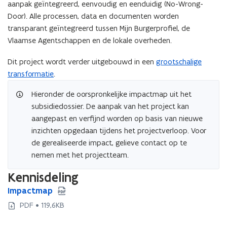
aanpak geïntegreerd, eenvoudig en eenduidig (No-Wrong-
Door). Alle processen, data en documenten worden
transparant geïntegreerd tussen Mijn Burgerprofiel, de
Vlaamse Agentschappen en de lokale overheden.
Dit project wordt verder uitgebouwd in een
grootschalige
transformatie
.
Hieronder de oorspronkelijke impactmap uit het
subsidiedossier. De aanpak van het project kan
aangepast en verfijnd worden op basis van nieuwe
inzichten opgedaan tijdens het projectverloop. Voor
de gerealiseerde impact, gelieve contact op te
nemen met het projectteam.
Kennisdeling
I
Impactmap
I
m
m
PDF • 119,6KB
p
p
a
a