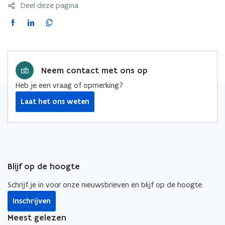
c
Deel deze pagina
c
t
t
F
L
K
m
m
a
i
o
a
a
c
n
p
p
p
e
k
i
Neem contact met ons op
b
e
e
o
d
e
Heb je een vraag of opmerking?
o
i
r
Laat het ons weten
k
n
l
o
o
i
p
p
n
e
e
k
n
n
n
Blijf op de hoogte
t
t
a
i
i
a
Schrijf je in voor onze nieuwsbrieven en blijf op de hoogte.
n
n
r
Inschrijven
n
n
k
i
i
l
Meest gelezen