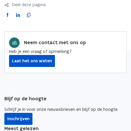
Deel deze pagina
F
L
K
a
i
o
c
n
p
e
k
i
Neem contact met ons op
b
e
e
o
d
e
Heb je een vraag of opmerking?
o
i
r
Laat het ons weten
k
n
l
o
o
i
p
p
n
e
e
k
n
n
n
Blijf op de hoogte
t
t
a
i
i
a
Schrijf je in voor onze nieuwsbrieven en blijf op de hoogte.
n
n
r
Inschrijven
n
n
k
i
i
l
Meest gelezen