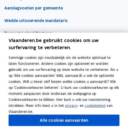
e
e
e
Aanslagvoeten per gemeente
u
u
m
w
w
b
Wedde uitvoerende mandataris
v
v
o
e
e
r
Decreet Lokaal Bestuur
n
n
d
Vlaanderen.be gebruikt cookies om uw
s
s
Boekhoudfiches
surfervaring te verbeteren.
t
t
e
e
Sommige cookies zijn noodzakelijk om de website optimaal te
Werk voor je lokaal bestuur
laten functioneren. Andere cookies zijn optioneel en worden
r
r
gebruikt om uw surfervaring op deze website te verbeteren. Als u
Loket Lokale Besturen
op 'Alle cookies aanvaarden' klikt, aanvaardt u ook de optionele
Digitale transformatie
cookies. Wilt u liever zelf kiezen welke cookies u aanvaardt? Klik
op 'Cookievoorkeuren beheren'. U kunt uw cookievoorkeuren op elk
Gemeentehuis van de Toekomst
moment aanpassen door onderaan de webpagina op
Cookievoorkeuren te klikken. Hier kunt u ook uw toestemming
VLOCA: Vlaamse Open City Architectuur
intrekken. Meer info leest u in het
privacy
- en
cookiebeleid
van
Vlaanderen.be.
Open Proces Huis
Alle cookies aanvaarden
Lokale producten- en dienstencatalogus