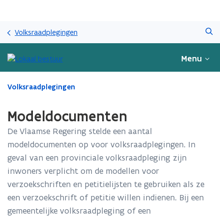
Overslaan
Zoeken
en
Volksraadplegingen
naar
de
Menu
inhoud
gaan
Gedaan
Volksraadplegingen
met
laden.
Modeldocumenten
U
bevindt
De Vlaamse Regering stelde een aantal
zich
modeldocumenten op voor volksraadplegingen. In
op:
geval van een provinciale volksraadpleging zijn
Modeldocumenten
inwoners verplicht om de modellen voor
verzoekschriften en petitielijsten te gebruiken als ze
een verzoekschrift of petitie willen indienen. Bij een
gemeentelijke volksraadpleging of een