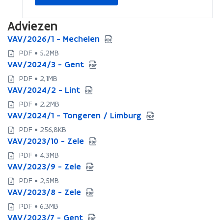
Adviezen
V
VAV/2026/1 - Mechelen
V
A
A
PDF • 5,2MB
V
V
V
VAV/2024/3 - Gent
V
/
/
A
A
PDF • 2,1MB
2
2
V
V
V
VAV/2024/2 - Lint
0
V
0
/
/
A
2
A
2
PDF • 2,2MB
2
2
V
6
V
6
V
VAV/2024/1 - Tongeren / Limburg
0
V
0
/
/
/
/
A
2
A
2
PDF • 256,8KB
2
1
2
1
V
4
V
4
V
VAV/2023/10 - Zele
0
V
-
0
-
/
/
/
/
A
2
A
M
2
M
PDF • 4,3MB
2
3
2
3
V
4
V
e
4
e
V
VAV/2023/9 - Zele
0
V
-
0
-
/
/
/
c
/
c
A
2
A
G
2
G
PDF • 2,5MB
2
2
2
h
2
h
V
4
V
e
4
e
V
VAV/2023/8 - Zele
0
V
-
0
e
-
e
/
/
/
n
/
n
A
2
A
L
2
l
L
l
PDF • 6,3MB
2
1
2
t
1
t
V
3
V
i
3
e
i
e
V
VAV/2023/7 - Gent
0
V
-
0
-