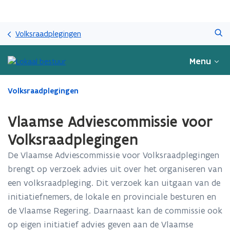
Overslaan
Zoeken
en
Volksraadplegingen
naar
de
Menu
inhoud
gaan
Gedaan
Volksraadplegingen
met
laden.
Vlaamse Adviescommissie voor
U
bevindt
Volksraadplegingen
zich
De Vlaamse Adviescommissie voor Volksraadplegingen
op:
Vlaamse
brengt op verzoek advies uit over het organiseren van
Adviescommissie
een volksraadpleging. Dit verzoek kan uitgaan van de
voor
initiatiefnemers, de lokale en provinciale besturen en
Volksraadplegingen
de Vlaamse Regering. Daarnaast kan de commissie ook
op eigen initiatief advies geven aan de Vlaamse