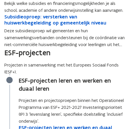
b
b
Bekijk welke subsidies en financieringsmogelijkheden je als
i
i
n
s
s
e
e
n
school, academie of andere onderwijsinstelling kan aanvragen.
i
i
s
S
s
i
Subsidieoproep: versterken van
S
d
d
o
u
o
e
huiswerkbegeleiding op gemeentelijk niveau
u
i
i
f
b
f
u
b
Deze subsidieoproep wil gemeenten en hun
e
e
o
s
o
w
s
s
s
samenwerkingsverbanden ondersteunen bij de coördinatie van
p
i
p
v
i
e
e
niet-commerciële huiswerkbegeleiding voor leerlingen uit het
r
d
r
e
d
n
n
ESF-projecten
basisonderwijs en het 1ste leerjaar secundair onderwijs.
o
i
o
n
i
f
f
e
e
e
s
e
i
i
p
o
p
t
o
Projecten in samenwerking met het Europees Sociaal Fonds
n
n
e
p
e
e
p
(ESF+).
a
a
n
r
n
r
r
n
ESF-projecten leren en werken en
n
i
o
i
o
c
c
duaal leren
n
e
n
e
i
i
K
p
K
p
e
e
l
Projecten en projectoproepen binnen het Operationeel
:
l
:
r
r
a
v
a
v
Programma van ESF+ 2021-2027 Investeringsprioriteit
i
i
s
e
s
e
(IP) 3 ‘levenslang leren’, specifieke doelstelling ‘inclusief
n
n
C
r
C
r
onderwijs’.
g
g
e
s
e
s
E
ESF-projecten leren en werken en duaal
E
v
v