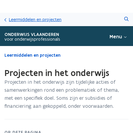
Overslaan
Zoeken
en
Leermiddelen en projecten
naar
de
ONDERWIJS VLAANDEREN
Menu
inhoud
voor onderwijsprofessionals
gaan
Gedaan
Leermiddelen en projecten
met
laden.
Projecten in het onderwijs
U
bevindt
Projecten in het onderwijs zijn tijdelijke acties of
zich
samenwerkingen rond een problematiek of thema,
op:
met een specifiek doel. Soms zijn er subsidies of
Projecten
in
financiering aan gekoppeld, onder voorwaarden.
het
onderwijs
OP DEZE PAGINA