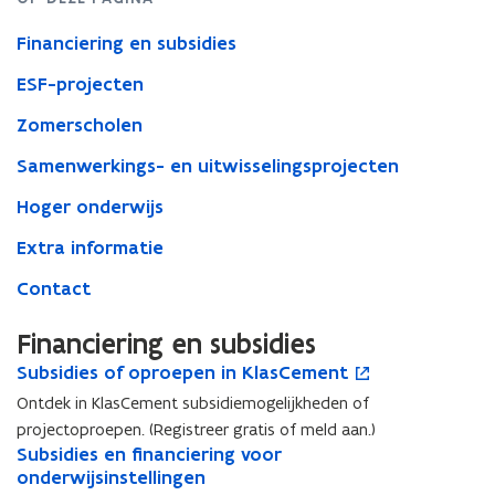
Financiering en subsidies
ESF-projecten
Zomerscholen
Samenwerkings- en uitwisselingsprojecten
Hoger onderwijs
Extra informatie
Contact
Financiering en subsidies
S
Subsidies of oproepen in KlasCement
S
o
u
u
p
Ontdek in KlasCement subsidiemogelijkheden of
b
b
e
projectoproepen. (Registreer gratis of meld aan.)
s
s
n
S
Subsidies en financiering voor
S
i
i
t
u
onderwijsinstellingen
u
d
d
i