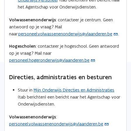
w
p
p
n
het Agentschap voor Onderwijsdiensten.
v
e
e
k
e
n
n
n
Volwassenenonderwijs
: contacteer je centrum. Geen
n
t
t
a
antwoord op je vraag? Mail
s
i
i
a
naar
personeel.volwassenenonderwijs@vlaanderen.be
.
(
t
n
n
r
o
e
n
n
k
Hogescholen
: contacteer je hogeschool. Geen antwoord
p
r
i
i
l
op je vraag? Mail naar
e
)
e
e
e
personeel.hogeronderwijs@vlaanderen.be
(
n
u
u
m
o
t
w
w
b
p
Directies, administraties en besturen
i
v
v
o
e
n
e
e
r
n
Stuur in
Mijn Onderwijs Directies en Administraties
u
n
n
d
t
(tab berichten) een bericht naar het Agentschap voor
w
s
s
i
Onderwijsdiensten.
e
t
t
n
-
e
e
u
Volwassenenonderwijs
:
m
r
r
w
personeel.volwassenenonderwijs@vlaanderen.be
(
a
e