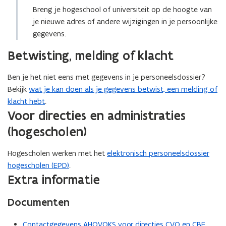
Breng je hogeschool of universiteit op de hoogte van
je nieuwe adres of andere wijzigingen in je persoonlijke
gegevens.
Betwisting, melding of klacht
Ben je het niet eens met gegevens in je personeelsdossier?
Bekijk
wat je kan doen als je gegevens betwist, een melding of
klacht hebt
.
Voor directies en administraties
(hogescholen)
Hogescholen werken met het
elektronisch personeelsdossier
hogescholen (EPD)
.
Extra informatie
Documenten
Contactgegevens AHOVOKS voor directies CVO en CBE
(