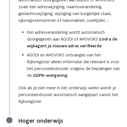
u
zoals een adreswijziging, naamsverandering,
w
geslachtswijziging, wijziging van burgerlijke staat,
v
rijksregisternummer of nationaliteit, overlijden…:
e
Een adresverandering wordt automatisch
n
doorgegeven aan AGODI of AHOVOKS
s
zodra de
wijkagent je nieuwe adres
t
verifieerde
.
e
AGODI en AHOVOKS ontvangen van het
r
Rijksregister alleen informatie die relevant is voor
)
het personeelsdossier, volgens de bepalingen van
de
GDPR-wetgeving
.
Ook als je niet meer in het onderwijs werkt wordt je
personeelsdossier automatisch aangepast vanuit het
Rijksregister.
Hoger onderwijs