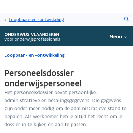
Overslaan
Zoeken
en
Loopbaan- en -ontwikkeling
naar
de
ONDERWIJS VLAANDEREN
Menu
inhoud
voor onderwijsprofessionals
gaan
Gedaan
Loopbaan- en -ontwikkeling
met
laden.
Personeelsdossier
U
bevindt
onderwijspersoneel
zich
Het personeelsdossier bevat persoonlijke,
op:
Personeelsdossier
administratieve en betalingsgegevens. Die gegevens
onderwijspersoneel
zijn onder meer nodig om de administratieve stand te
bepalen. Als werknemer heb je altijd het recht om je
dossier in te kijken en aan te passen.