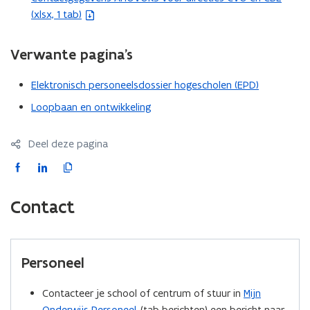
(xlsx, 1 tab)
b
e
s
Verwante pagina’s
t
a
Elektronisch personeelsdossier hogescholen (EPD)
n
Loopbaan en ontwikkeling
d
o
Deel deze pagina
p
e
F
L
K
n
a
i
o
t
c
n
p
Contact
i
e
k
i
n
b
e
e
n
o
d
e
Personeel
i
o
i
r
e
k
n
l
Contacteer je school of centrum of stuur in
Mijn
u
o
o
i
Onderwijs Personeel
(tab berichten) een bericht naar