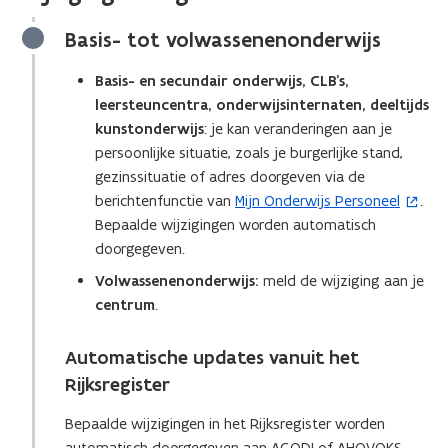
Basis- tot volwassenenonderwijs
Basis- en secundair onderwijs, CLB’s,
leersteuncentra, onderwijsinternaten, deeltijds
kunstonderwijs
: je kan veranderingen aan je
persoonlijke situatie, zoals je burgerlijke stand,
gezinssituatie of adres doorgeven via de
berichtenfunctie van
Mijn Onderwijs Personeel
.
(
Bepaalde wijzigingen worden automatisch
o
doorgegeven.
p
e
Volwassenenonderwijs:
meld de wijziging aan je
n
centrum
.
t
i
Automatische updates vanuit het
n
Rijksregister
n
i
Bepaalde wijzigingen in het Rijksregister worden
e
automatisch doorgegeven aan AGODI of AHOVOKS,