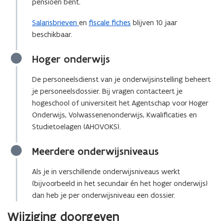
pensioen bent.
p
e
Salarisbrieven
en
fiscale fiches
blijven 10 jaar
n
beschikbaar.
t
i
Hoger onderwijs
n
n
De personeelsdienst van je onderwijsinstelling beheert
i
je personeelsdossier. Bij vragen contacteert je
e
hogeschool of universiteit het Agentschap voor Hoger
u
Onderwijs, Volwassenenonderwijs, Kwalificaties en
w
Studietoelagen (AHOVOKS).
v
e
Meerdere onderwijsniveaus
n
s
Als je in verschillende onderwijsniveaus werkt
t
(bijvoorbeeld in het secundair én het hoger onderwijs)
e
dan heb je per onderwijsniveau een dossier.
r
Wijziging doorgeven
)