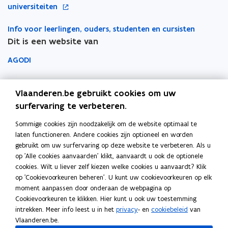
p
u
i
p
universiteiten
i
l
w
c
e
n
i
v
Info voor leerlingen, ouders, studenten en cursisten
a
n
n
c
e
Dit is een website van
t
t
i
a
n
i
i
e
AGODI
t
s
e
n
u
i
t
)
n
AHOVOKS
w
e
e
i
Vlaanderen.be gebruikt cookies om uw
v
)
r
e
Departement Onderwijs en Vorming
surfervaring te verbeteren.
e
u
n
Sommige cookies zijn noodzakelijk om de website optimaal te
Onderwijsinspectie
w
s
laten functioneren. Andere cookies zijn optioneel en worden
v
t
gebruikt om uw surfervaring op deze website te verbeteren. Als u
Over het beleidsdomein Onderwijs en Vorming
e
op 'Alle cookies aanvaarden' klikt, aanvaardt u ook de optionele
e
Fout gezien?
n
cookies. Wilt u liever zelf kiezen welke cookies u aanvaardt? Klik
r
s
op 'Cookievoorkeuren beheren'. U kunt uw cookievoorkeuren op elk
Help de website te verbeteren
moment aanpassen door onderaan de webpagina op
t
Cookievoorkeuren te klikken. Hier kunt u ook uw toestemming
e
intrekken. Meer info leest u in het
privacy
- en
cookiebeleid
van
r
Vlaanderen.be.