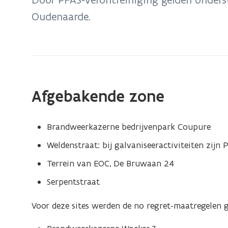
zich
Oudenaarde.
op:
Oudenaarde:
no
regret-
maatregelen
PFAS
Afgebakende zone
Brandweerkazerne bedrijvenpark Coupure
Weldenstraat: bij galvaniseeractiviteiten zijn
Terrein van EOC, De Bruwaan 24
Serpentstraat
Voor deze sites werden de no regret-maatregelen 