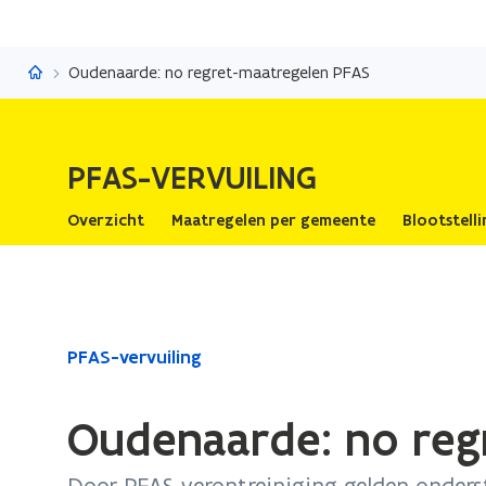
PFAS-vervuiling
Oudenaarde: no regret-maatregelen PFAS
PFAS-VERVUILING
Overzicht
Maatregelen per gemeente
Blootstell
Gedaan
PFAS-vervuiling
met
laden.
Oudenaarde: no reg
U
bevindt
Door PFAS-verontreiniging gelden onder