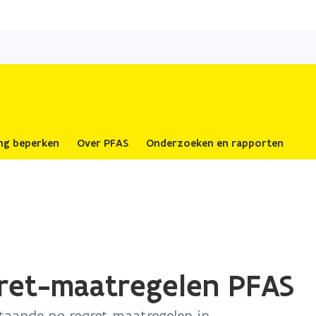
Overslaan
en
naar
de
inhoud
gaan
ing beperken
Over PFAS
Onderzoeken en rapporten
ret-maatregelen PFAS
staande
no regret
-maatregelen in