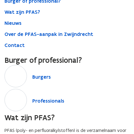
Burger of professional?
Wat zijn PFAS?
Nieuws
Over de PFAS-aanpak in Zwijndrecht
Contact
Burger of professional?
B
u
B
Burgers
r
u
g
r
P
e
g
r
r
P
Professionals
e
o
s
r
r
f
o
s
Wat zijn PFAS?
e
f
s
e
s
PFAS (poly- en perfluoralkylstoffen) is de verzamelnaam voor
s