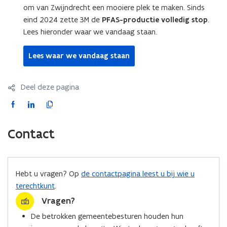
F
F
p
om van Zwijndrecht een mooiere plek te maken. Sinds
p
A
A
p
p
eind 2024 zette 3M de
PFAS-productie volledig stop
.
S
S
e
e
Lees hieronder waar we vandaag staan.
-
-
n
n
v
v
?
?
Lees waar we vandaag staan
e
e
r
r
o
o
Deel deze pagina
n
n
t
t
F
L
K
r
r
a
i
o
e
e
c
n
p
i
Contact
i
e
k
i
n
n
i
b
e
e
i
g
g
o
d
e
i
Hebt u vragen? Op
de contactpagina leest u bij wie u
i
o
i
r
n
n
terechtkunt
.
k
n
l
g
g
Vragen?
o
o
i
i
i
p
p
n
n
De betrokken gemeentebesturen houden hun
n
e
e
k
Z
Z