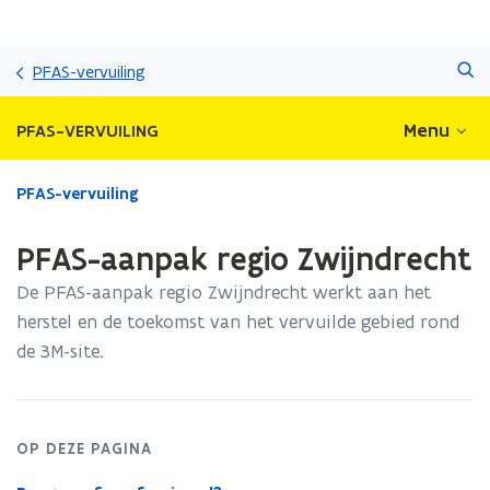
Overslaan
Zoeken
en
PFAS-vervuiling
naar
de
Menu
PFAS-VERVUILING
inhoud
gaan
Gedaan
PFAS-vervuiling
met
laden.
PFAS-aanpak regio Zwijndrecht
U
bevindt
De PFAS-aanpak regio Zwijndrecht werkt aan het
zich
herstel en de toekomst van het vervuilde gebied rond
op:
de 3M-site.
PFAS-
aanpak
regio
Zwijndrecht
OP DEZE PAGINA