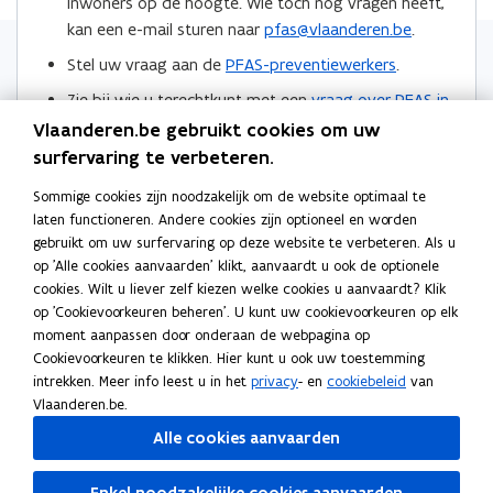
inwoners op de hoogte. Wie toch nog vragen heeft,
w
n
n
n
w
kan een e-mail sturen naar
pfas@vlaanderen.be
.
i
i
t
t
a
Stel uw vraag aan de
PFAS-preventiewerkers
.
j
j
i
i
a
n
n
Zie bij wie u terechtkunt met een
vraag over PFAS in
n
n
r
d
d
de regio Zwijndrecht
.
n
n
k
Vlaanderen.be gebruikt cookies om uw
r
r
i
i
l
surfervaring te verbeteren.
e
Locaties
e
e
e
e
c
c
Sommige cookies zijn noodzakelijk om de website optimaal te
h
u
u
m
h
laten functioneren. Andere cookies zijn optioneel en worden
t
t
w
w
b
gebruikt om uw surfervaring op deze website te verbeteren. Als u
s
s
v
v
o
op 'Alle cookies aanvaarden' klikt, aanvaardt u ook de optionele
e
e
e
e
r
cookies. Wilt u liever zelf kiezen welke cookies u aanvaardt? Klik
P
P
Meer info
n
n
d
op 'Cookievoorkeuren beheren'. U kunt uw cookievoorkeuren op elk
a
a
moment aanpassen door onderaan de webpagina op
s
s
Persberichten
l
l
Cookievoorkeuren te klikken. Hier kunt u ook uw toestemming
t
t
i
i
intrekken. Meer info leest u in het
privacy
- en
cookiebeleid
van
n
Podcasts
e
e
n
Vlaanderen.be.
g
g
Over PFAS
r
r
b
Alle cookies aanvaarden
b
Wat zijn PFAS?
e
e
e
e