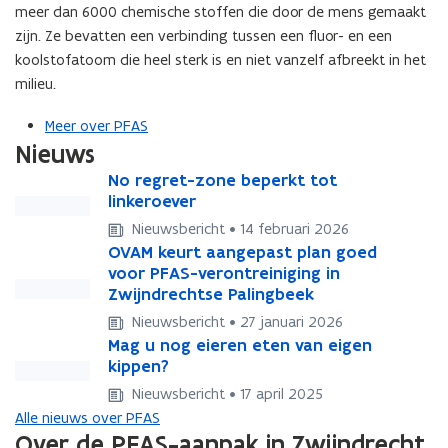
i
meer dan 6000 chemische stoffen die door de mens gemaakt
s
o
i
zijn. Ze bevatten een verbinding tussen een fluor- en een
n
o
koolstofatoom die heel sterk is en niet vanzelf afbreekt in het
a
n
milieu.
l
a
s
l
Meer over PFAS
s
Nieuws
N
No regret-zone beperkt tot
N
o
linkeroever
o
r
r
Nieuwsbericht • 14 februari 2026
e
e
O
OVAM keurt aangepast plan goed
O
g
g
V
voor PFAS-verontreiniging in
V
r
r
A
Zwijndrechtse Palingbeek
A
e
e
M
M
Nieuwsbericht • 27 januari 2026
t
t
k
k
M
Mag u nog eieren eten van eigen
M
-
-
e
e
a
kippen?
a
z
z
u
u
g
g
o
o
Nieuwsbericht • 17 april 2025
r
r
u
u
n
n
Alle nieuws over PFAS
t
t
n
n
e
e
Over de PFAS-aanpak in Zwijndrecht
a
a