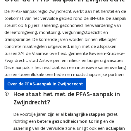
o
o
b
b
a
a
g
g
e
e
n
n
De PFAS-aanpak regio Zwijndrecht werkt aan het herstel en de
e
e
p
p
g
g
toekomst van het vervuilde gebied rond de 3M-site. De aanpak
i
i
e
e
e
e
e
e
steunt op 6 pijlers: sanering, gezondheid, herwaardering van
r
r
p
p
r
r
k
k
de leefomgeving, monitoring, vergunningstoezicht en
a
a
e
e
t
t
transparantie. De komende jaren worden binnen elke pijler
s
s
n
n
t
t
concrete maatregelen uitgevoerd, in lijn met de afspraken
t
t
e
e
o
o
p
p
tussen 3M, de Vlaamse overheid, gemeente Beveren-Kruibeke-
t
t
t
t
l
l
Zwijndrecht, stad Antwerpen en milieu- en burgerorganisaties.
e
e
l
l
a
a
Deze aanpak is het resultaat van een intensieve samenwerking
n
n
i
i
n
n
v
v
tussen (boven)lokale overheden en maatschappelijke partners.
n
n
g
g
a
a
k
k
o
Over de PFAS-aanpak in Zwijndrecht
o
n
n
e
e
e
e
e
e
Hoe staat het met de PFAS-aanpak in
r
r
d
d
i
i
o
o
Zwijndrecht?
v
v
g
g
e
e
o
o
e
e
v
v
o
De voorbije jaren zijn er al
belangrijke stappen
gezet
o
n
n
e
e
r
r
richting een
betere gezondheidsmonitoring
en de
k
k
r
r
P
P
sanering
van de vervuilde zone. Er ligt ook een
actieplan
i
i