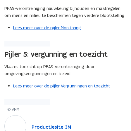
p
i
e
r
r
l
n
PFAS-verontreiniging nauwkeurig bijhouden en maatregelen
p
m
m
a
n
om mens en milieu te beschermen tegen verdere blootstelling.
l
e
e
n
i
a
n
n
R
e
Lees meer over de pijler Monitoring
n
s
s
e
u
R
t
t
c
w
e
a
a
h
v
c
r
r
t
e
Pijler 5: vergunning en toezicht
h
t
t
o
n
t
e
e
p
s
o
c
c
Vlaams toezicht op PFAS-verontreiniging door
Z
t
p
o
o
omgevingsvergunningen en beleid.
w
e
Z
l
l
i
r
w
o
o
Lees meer over de pijler Vergunningen en toezicht
j
i
g
g
n
j
i
i
d
n
s
s
r
d
c
c
© VMM
e
r
h
h
c
P
e
h
h
h
r
c
P
Productiesite 3M
e
e
t
o