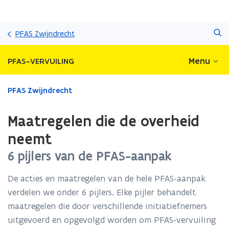
Overslaan
Zoeken
en
PFAS Zwijndrecht
naar
de
Menu
PFAS-VERVUILING
inhoud
gaan
Gedaan
PFAS Zwijndrecht
met
laden.
Maatregelen die de overheid
U
bevindt
neemt
zich
6 pijlers van de PFAS-aanpak
op:
Maatregelen
die
De acties en maatregelen van de hele PFAS-aanpak
de
verdelen we onder 6 pijlers. Elke pijler behandelt
overheid
maatregelen die door verschillende initiatiefnemers
neemt
uitgevoerd en opgevolgd worden om PFAS-vervuiling