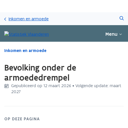
Overslaan
Zoeken
en
Inkomen en armoede
naar
de
Menu
inhoud
gaan
Gedaan
Inkomen en armoede
met
laden.
Bevolking onder de
U
bevindt
armoededrempel
zich
Gepubliceerd op 12 maart 2026 • Volgende update: maart
op:
2027
Bevolking
onder
de
armoededrempel
OP DEZE PAGINA