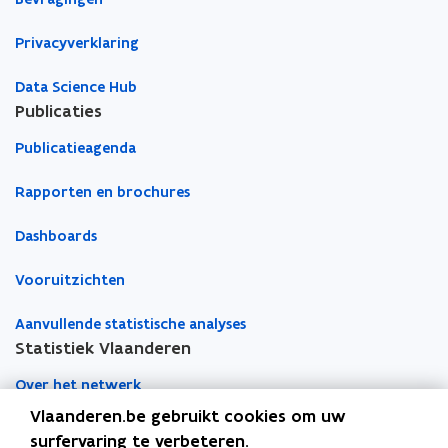
a
o
r
e
Privacyverklaring
m
d
e
o
d
e
Data Science Hub
r
d
Publicaties
e
e
m
Publicatieagenda
d
p
r
e
e
Rapporten en brochures
l
m
p
Dashboards
e
l
Vooruitzichten
Aanvullende statistische analyses
Statistiek Vlaanderen
Over het netwerk
Vlaanderen.be gebruikt cookies om uw
Academische samenwerking
surfervaring te verbeteren.