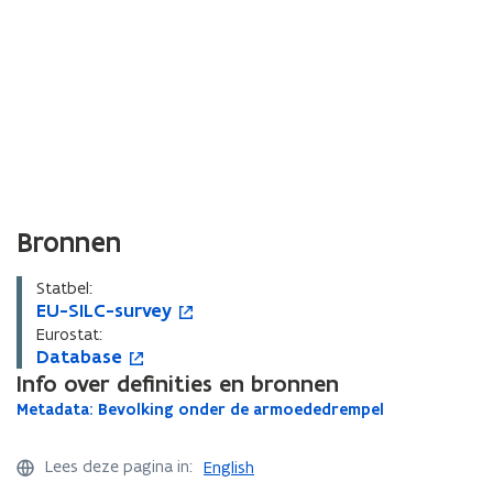
Bronnen
Statbel:
E
EU-SILC-survey
E
o
U
U
p
Eurostat:
-
D
Database
-
e
D
o
S
a
Info over definities en bronnen
S
n
a
p
I
t
I
t
t
e
M
Metadata: Bevolking onder de armoededrempel
M
L
a
L
i
a
n
e
e
C
b
C
n
b
t
t
t
Lees deze pagina in:
English
-
a
a
-
n
a
i
a
d