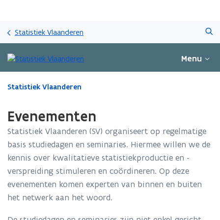
Overslaan
Zoeken
en
Statistiek Vlaanderen
naar
de
Menu
inhoud
gaan
Gedaan
Statistiek Vlaanderen
met
laden.
Evenementen
U
bevindt
Statistiek Vlaanderen (SV) organiseert op regelmatige
zich
basis studiedagen en seminaries. Hiermee willen we de
op:
kennis over kwalitatieve statistiekproductie en -
Evenementen
verspreiding stimuleren en coördineren. Op deze
evenementen komen experten van binnen en buiten
het netwerk aan het woord.
De studiedagen en seminaries zijn niet enkel gericht