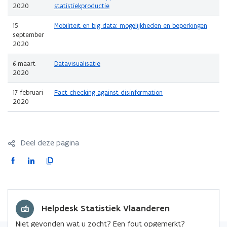
2020
statistiekproductie
15
Mobiliteit en big data: mogelijkheden en beperkingen
september
2020
6 maart
Datavisualisatie
2020
17 februari
Fact checking against disinformation
2020
Deel deze pagina
F
L
K
a
i
o
c
n
p
e
k
i
Helpdesk Statistiek Vlaanderen
b
e
e
o
d
e
Niet gevonden wat u zocht? Een fout opgemerkt?