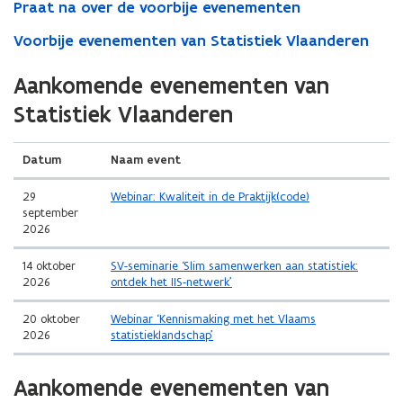
Praat na over de voorbije evenementen
Voorbije evenementen van Statistiek Vlaanderen
(Scroll
(Scroll
Aankomende evenementen van
links)
rechts)
Statistiek Vlaanderen
Datum
Naam event
29
Webinar: Kwaliteit in de Praktijk(code)
september
2026
14 oktober
SV-seminarie ‘Slim samenwerken aan statistiek:
2026
ontdek het IIS-netwerk’
20 oktober
Webinar ‘Kennismaking met het Vlaams
2026
statistieklandschap’
(Scroll
(Scroll
Aankomende evenementen van
links)
rechts)