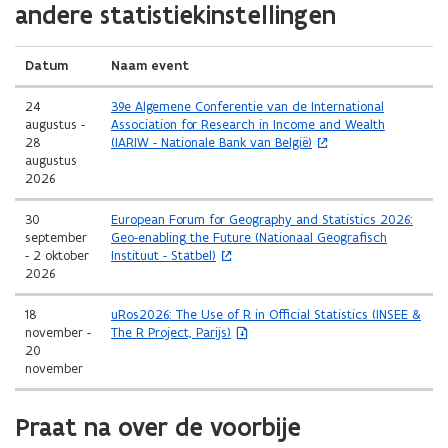
andere statistiekinstellingen
Datum
Naam event
(
24
39e Algemene Conferentie van de International
o
augustus -
Association for Research in Income and Wealth
p
28
(IARIW - Nationale Bank van België)
e
augustus
n
2026
t
i
(
30
European Forum
for
Geography
and
Statistics
2026:
n
o
september
Geo-enabling
the
Future (
Nationaal Geografisch
n
p
- 2 oktober
Instituut -
Statbel)
i
e
2026
e
n
u
t
(
18
uRos2026: The Use of R in Official Statistics (INSEE &
w
i
b
november -
The R Project, Parijs)
v
n
e
20
e
n
s
november
n
i
t
s
e
a
t
u
Praat na over de voorbije
n
e
w
d
r