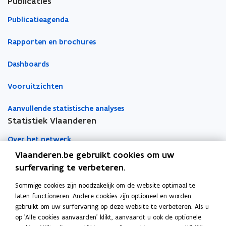
Publicaties
e
e
Publicatieagenda
r
r
Rapporten en brochures
Dashboards
Vooruitzichten
Aanvullende statistische analyses
Statistiek Vlaanderen
Over het netwerk
Vlaanderen.be gebruikt cookies om uw
Academische samenwerking
surfervaring te verbeteren.
Nieuws
Sommige cookies zijn noodzakelijk om de website optimaal te
laten functioneren. Andere cookies zijn optioneel en worden
Evenementen
gebruikt om uw surfervaring op deze website te verbeteren. Als u
op 'Alle cookies aanvaarden' klikt, aanvaardt u ook de optionele