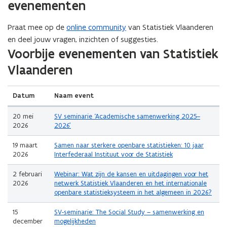
evenementen
v
o
)
e
p
n
e
Praat mee op de
online community
van Statistiek Vlaanderen
s
n
en deel jouw vragen, inzichten of suggesties.
t
t
e
(Scroll
(Scroll
Voorbije evenementen van Statistiek
i
r
links)
rechts)
n
Vlaanderen
)
n
i
e
Datum
Naam event
u
w
v
20 mei
SV seminarie ‘Academische samenwerking 2025–
e
2026
2026’
n
s
19 maart
Samen naar sterkere openbare statistieken: 10 jaar
t
2026
Interfederaal Instituut voor de Statistiek
e
r
2 februari
Webinar: Wat zijn de kansen en uitdagingen voor het
)
2026
netwerk Statistiek Vlaanderen en het internationale
openbare statistieksysteem in het algemeen in 2026?
15
SV-seminarie: The Social Study – samenwerking en
december
mogelijkheden