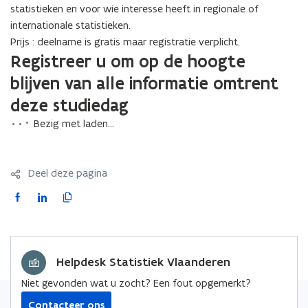
statistieken en voor wie interesse heeft in regionale of
internationale statistieken.
Prijs : deelname is gratis maar registratie verplicht.
Registreer u om op de hoogte
blijven van alle informatie omtrent
deze studiedag
Bezig met laden...
Deel deze pagina
F
L
K
a
i
o
c
n
p
e
k
i
Helpdesk Statistiek Vlaanderen
b
e
e
o
d
e
Niet gevonden wat u zocht? Een fout opgemerkt?
o
i
r
Contacteer ons