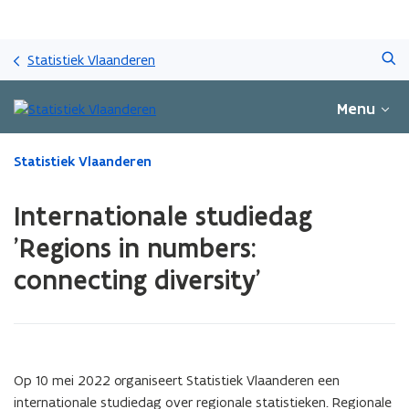
Overslaan
Zoeken
en
Statistiek Vlaanderen
naar
de
Menu
inhoud
gaan
Gedaan
Statistiek Vlaanderen
met
laden.
Internationale studiedag
U
bevindt
'Regions in numbers:
zich
connecting diversity'
op:
Internationale
studiedag
'Regions
in
numbers:
Op 10 mei 2022 organiseert Statistiek Vlaanderen een
connecting
internationale studiedag over regionale statistieken. Regionale