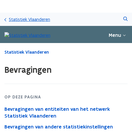
Overslaan
Zoeken
en
Statistiek Vlaanderen
naar
de
Menu
inhoud
gaan
Gedaan
Statistiek Vlaanderen
met
laden.
Bevragingen
U
bevindt
zich
op:
Bevragingen
OP DEZE PAGINA
Bevragingen van entiteiten van het netwerk
Statistiek Vlaanderen
Bevragingen van andere statistiekinstellingen