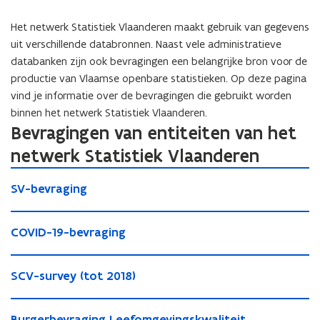
Het netwerk Statistiek Vlaanderen maakt gebruik van gegevens
uit verschillende databronnen. Naast vele administratieve
databanken zijn ook bevragingen een belangrijke bron voor de
productie van Vlaamse openbare statistieken. Op deze pagina
vind je informatie over de bevragingen die gebruikt worden
binnen het netwerk Statistiek Vlaanderen.
Bevragingen van entiteiten van het
netwerk Statistiek Vlaanderen
S
S
SV-bevraging
V
V
-
-
C
b
C
COVID-19-bevraging
b
O
e
O
e
V
v
V
S
v
I
r
S
SCV-survey (tot 2018)
I
C
r
D
a
C
D
V
a
-
g
V
B
-
-
g
1
i
B
Burgerbevraging Leefomgevingskwaliteit
u