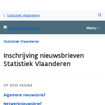
Overslaan
Zoeken
en
Statistiek Vlaanderen
naar
de
Menu
inhoud
gaan
Gedaan
Statistiek Vlaanderen
met
laden.
Inschrijving nieuwsbrieven
U
bevindt
Statistiek Vlaanderen
zich
op:
Inschrijving
nieuwsbrieven
Statistiek
OP DEZE PAGINA
Vlaanderen
Algemene nieuwsbrief
Netwerknieuwsbrief