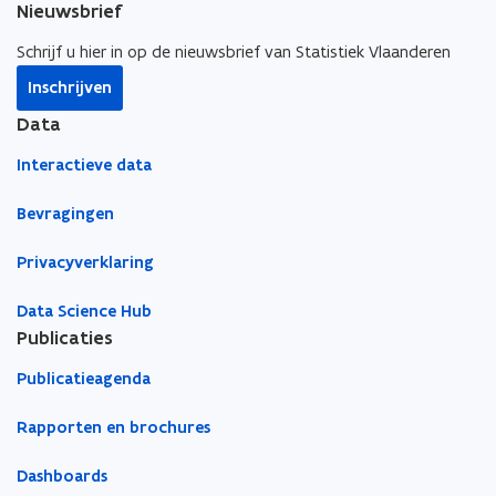
p
Nieuwsbrief
t
t
a
p
i
i
a
Schrijf u hier in op de nieuwsbrief van Statistiek Vlaanderen
l
n
n
r
i
Inschrijven
n
n
k
c
i
i
l
Data
a
e
e
e
t
Interactieve data
u
u
m
i
w
w
b
Bevragingen
e
v
v
o
)
e
e
r
Privacyverklaring
n
n
d
s
s
Data Science Hub
t
t
Publicaties
e
e
Publicatieagenda
r
r
Rapporten en brochures
Dashboards