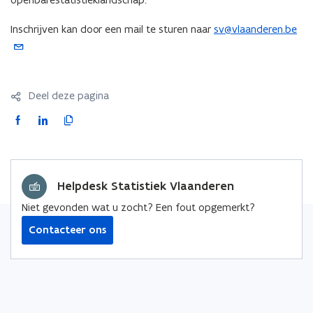
Inschrijven kan door een mail te sturen naar
sv@vlaanderen.be
(
o
p
e
Deel deze pagina
n
t
F
L
K
i
a
i
o
n
c
n
p
u
e
k
i
w
Helpdesk Statistiek Vlaanderen
b
e
e
e
o
d
e
Niet gevonden wat u zocht? Een fout opgemerkt?
-
o
i
r
Contacteer ons
m
k
n
l
a
o
o
i
i
p
p
n
l
e
e
k
a
n
n
n