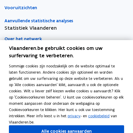
Vooruitzichten
Aanvullende statistische analyses
Statistiek Vlaanderen
Over het netwerk
Vlaanderen.be gebruikt cookies om uw
Academische samenwerking
surfervaring te verbeteren.
Nieuws
Sommige cookies zijn noodzakelijk om de website optimaal te
laten functioneren. Andere cookies zijn optioneel en worden
Evenementen
gebruikt om uw surfervaring op deze website te verbeteren. Als u
op 'Alle cookies aanvaarden' klikt, aanvaardt u ook de optionele
Contact
cookies. Wilt u liever zelf kiezen welke cookies u aanvaardt? Klik
op 'Cookievoorkeuren beheren'. U kunt uw cookievoorkeuren op elk
moment aanpassen door onderaan de webpagina op
Pers
Cookievoorkeuren te klikken. Hier kunt u ook uw toestemming
intrekken. Meer info leest u in het
privacy
- en
cookiebeleid
van
Vlaanderen.be.
Volg Statistiek Vlaanderen op
Alle cookies aanvaarden