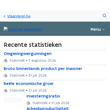
Overslaan
Zoeken
en
Vlaanderen.be
naar
de
Menu
inhoud
gaan
Recente statistieken
O
O
Omgevingsvergunningen
m
m
Statistiek • 5 augustus 2026
g
g
B
e
B
Bruto binnenlands product per inwoner
e
r
v
r
v
Statistiek • 31 juli 2026
u
i
u
i
R
t
n
R
Reële economische groei
t
n
e
o
g
e
o
g
Statistiek • 31 juli 2026
ë
b
s
ë
b
s
I
Investeringsratio
I
l
i
v
l
i
v
n
n
e
n
e
Statistiek • 31 juli 2026
e
n
e
v
v
e
n
r
A
Arbeidsproductiviteit
A
e
n