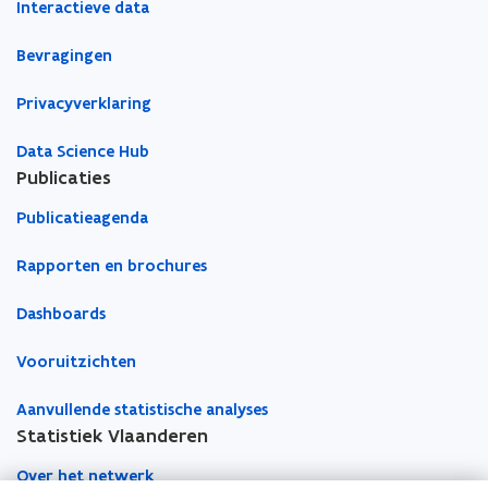
i
Interactieve data
n
u
u
m
n
d
w
w
b
V
e
Bevragingen
v
v
o
l
r
e
e
r
a
e
Privacyverklaring
n
n
n
d
a
n
s
s
Data Science Hub
d
t
t
Publicaties
e
e
e
r
Publicatieagenda
r
r
e
n
Rapporten en brochures
Dashboards
Vooruitzichten
Aanvullende statistische analyses
Statistiek Vlaanderen
Over het netwerk