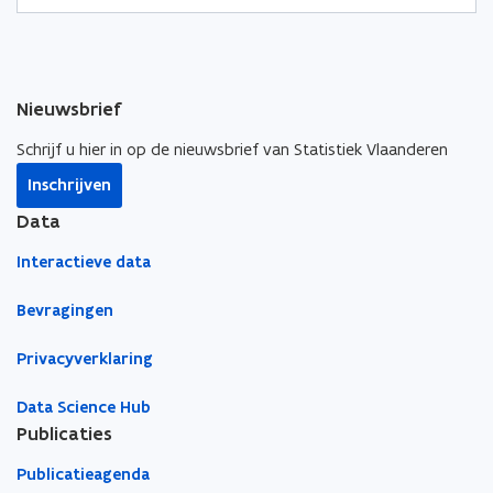
v
O
u
u
v
e
v
s
s
e
r
e
g
n
r
e
s
g
w
Nieuwsbrief
t
e
i
e
w
c
Schrijf u hier in op de nieuwsbrief van Statistiek Vlaanderen
r
i
h
Inschrijven
c
t
h
Data
t
Interactieve data
Bevragingen
Privacyverklaring
Data Science Hub
Publicaties
Publicatieagenda