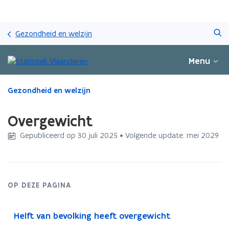
Overslaan
Zoeken
en
Gezondheid en welzijn
naar
de
Menu
inhoud
gaan
Gedaan
Gezondheid en welzijn
met
laden.
Overgewicht
U
bevindt
Gepubliceerd op 30 juli 2025 • Volgende update: mei 2029
zich
op:
Overgewicht
OP DEZE PAGINA
Helft van bevolking heeft overgewicht