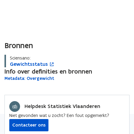
Bronnen
Sciensano:
G
Gewichtsstatus
G
o
e
Info over definities en bronnen
e
p
w
w
e
M
Metadata: Overgewicht
M
i
i
n
e
e
c
c
t
t
t
h
a
h
i
a
d
t
t
n
d
Helpdesk Statistiek Vlaanderen
a
s
s
n
a
t
s
s
i
Niet gevonden wat u zocht? Een fout opgemerkt?
t
a
t
t
e
a
:
Contacteer ons
a
a
u
:
O
t
t
w