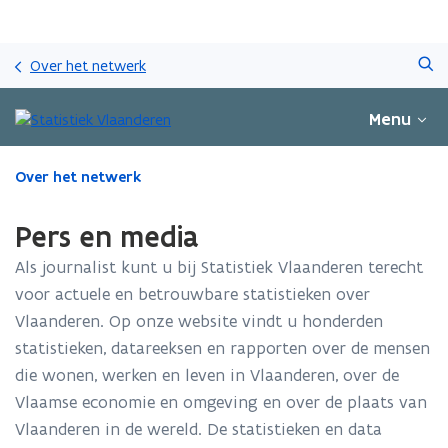
Overslaan
Zoeken
en
Over het netwerk
naar
de
Menu
inhoud
gaan
Gedaan
Over het netwerk
met
laden.
Pers en media
U
bevindt
Als journalist kunt u bij Statistiek Vlaanderen terecht
zich
voor actuele en betrouwbare statistieken over
op:
Vlaanderen. Op onze website vindt u honderden
Pers
en
statistieken, datareeksen en rapporten over de mensen
media
die wonen, werken en leven in Vlaanderen, over de
Vlaamse economie en omgeving en over de plaats van
Vlaanderen in de wereld. De statistieken en data