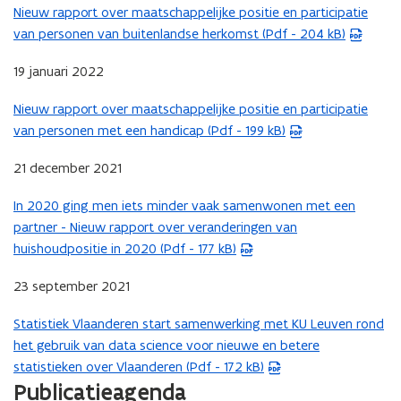
s
i
e
Nieuw rapport over maatschappelijke positie en participatie
w
o
(
t
n
s
van personen van buitenlandse herkomst (Pdf - 204 kB)
v
p
P
e
n
t
e
e
D
r
i
a
19 januari 2022
n
n
F
)
e
n
s
t
b
Nieuw rapport over maatschappelijke positie en participatie
u
d
(
t
i
e
van personen met een handicap (Pdf - 199 kB)
w
o
P
e
n
s
v
p
D
r
n
t
21 december 2021
e
e
F
)
i
a
n
n
b
In 2020 ging men iets minder vaak samenwonen met een
e
n
(
s
t
e
partner - Nieuw rapport over veranderingen van
u
d
P
t
i
s
huishoudpositie in 2020 (Pdf - 177 kB)
w
o
D
e
n
t
v
p
F
r
n
a
23 september 2021
e
e
b
)
i
n
n
n
e
Statistiek Vlaanderen start samenwerking met KU Leuven rond
e
d
(
s
t
s
het gebruik van data science voor nieuwe en betere
u
o
P
t
i
t
statistieken over Vlaanderen (Pdf - 172 kB)
w
p
D
e
n
a
Publicatieagenda
v
e
F
r
n
n