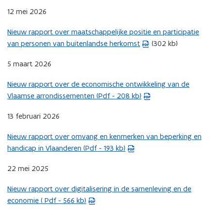
D
12 mei 2026
F
b
Nieuw rapport over maatschappelijke positie en participatie
(
e
van personen van buitenlandse herkomst
(302 kb)
P
s
D
t
5 maart 2026
F
a
b
Nieuw rapport over de economische ontwikkeling van de
n
(
e
Vlaamse arrondissementen (Pdf - 208 kb)
d
P
s
o
D
t
13 februari 2026
p
F
a
e
b
Nieuw rapport over omvang en kenmerken van beperking en
n
(
n
e
handicap in Vlaanderen (Pdf - 193 kb)
d
P
t
s
o
D
i
t
22 mei 2025
p
F
n
a
e
b
Nieuw rapport over digitalisering in de samenleving en de
n
n
(
n
e
economie ( Pdf - 566 kb)
i
d
P
t
s
e
o
D