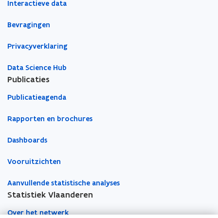
t
Interactieve data
u
u
m
e
i
w
w
b
)
Bevragingen
e
v
v
o
)
e
e
r
Privacyverklaring
n
n
d
s
s
Data Science Hub
t
t
Publicaties
e
e
Publicatieagenda
r
r
Rapporten en brochures
Dashboards
Vooruitzichten
Aanvullende statistische analyses
Statistiek Vlaanderen
Over het netwerk