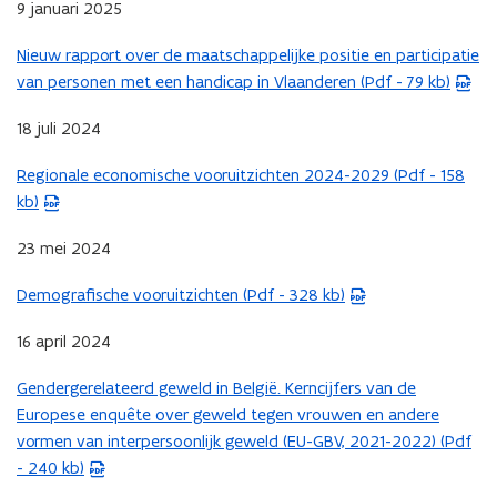
i
t
9 januari 2025
u
p
F
n
a
w
e
b
Nieuw rapport over de maatschappelijke positie en participatie
n
n
(
v
n
e
van personen met een handicap in Vlaanderen (Pdf - 79 kb)
i
d
P
e
t
s
e
o
D
n
i
t
18 juli 2024
u
p
F
s
n
a
w
e
b
Regionale economische vooruitzichten 2024-2029 (Pdf - 158
t
n
n
(
v
n
e
kb)
e
i
d
P
e
t
s
r
e
o
D
n
i
t
23 mei 2024
)
u
p
F
s
n
a
w
e
b
Demografische vooruitzichten (Pdf - 328 kb)
t
n
n
(
v
n
e
e
i
d
P
e
t
s
16 april 2024
r
e
o
D
n
i
t
)
u
p
F
Gendergerelateerd geweld in België. Kerncijfers van de
s
n
a
(
w
e
b
Europese enquête over geweld tegen vrouwen en andere
t
n
n
P
v
n
e
vormen van interpersoonlijk geweld (EU-GBV, 2021-2022) (Pdf
e
i
d
D
e
t
s
- 240 kb)
r
e
o
F
n
i
t
)
u
p
b