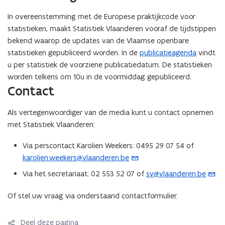
e
n
b
)
i
d
In overeenstemming met de Europese praktijkcode voor
n
t
e
e
o
statistieken, maakt Statistiek Vlaanderen vooraf de tijdstippen
s
i
s
u
p
bekend waarop de updates van de Vlaamse openbare
t
n
t
w
e
statistieken gepubliceerd worden. In de
publicatieagenda
vindt
e
n
a
v
n
u per statistiek de voorziene publicatiedatum. De statistieken
r
i
n
e
t
worden telkens om 10u in de voormiddag gepubliceerd.
)
e
d
n
i
Contact
u
o
s
n
w
p
t
n
Als vertegenwoordiger van de media kunt u contact opnemen
v
e
e
i
met Statistiek Vlaanderen:
e
n
r
e
n
t
)
u
Via perscontact Karolien Weekers: 0495 29 07 54 of
s
i
w
karolien.weekers@vlaanderen.be
(
t
n
v
o
Via het secretariaat: 02 553 52 07 of
sv@vlaanderen.be
e
n
(
e
p
r
i
o
n
e
Of stel uw vraag via onderstaand contactformulier.
)
e
p
s
n
u
e
t
t
w
Deel deze pagina
n