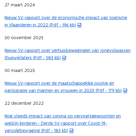
s
n
a
27 maart 2024
w
e
e
t
n
n
v
n
s
Nieuw SV-rapport over de economische impact van toerisme
e
i
d
(
e
t
t
in Vlaanderen in 2022 (Pdf - 196 kb)
r
e
o
P
n
i
a
)
u
p
D
s
n
n
30 november 2023
w
e
F
t
n
d
v
n
b
Nieuw SV-rapport over verhuisbewegingen van jongvolwassen
e
i
o
(
e
t
e
thuisverlaters (Pdf - 583 kb)
r
e
p
P
n
i
s
)
u
e
D
s
n
t
30 maart 2023
w
n
F
t
n
a
v
t
b
Nieuw SV-rapport over de maatschappelijke positie en
e
i
n
(
e
i
e
participatie van mannen en vrouwen in 2023 (Pdf - 179 kb)
r
e
d
P
n
n
s
)
u
o
D
s
n
t
22 december 2022
w
p
F
t
i
a
v
e
b
Nog steeds impact van corona op vervoersgewoonten en
e
e
n
(
e
n
e
welzijn kinderen - Derde SV-rapport over Covid-19-
r
u
d
P
n
t
s
vervolgbevraging (Pdf - 183 kb)
)
w
o
D
s
i
t