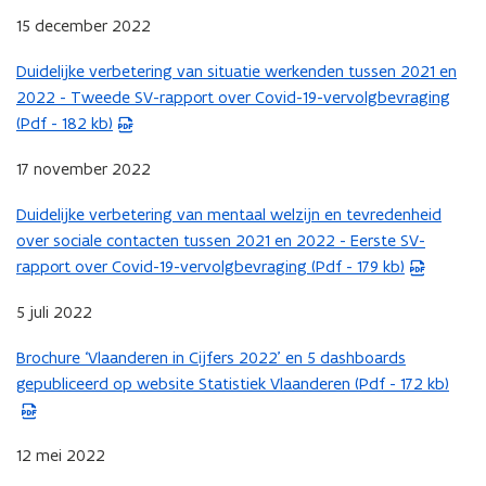
v
p
F
t
n
a
15 december 2022
e
e
b
e
n
n
n
n
e
Duidelijke verbetering van situatie werkenden tussen 2021 en
r
i
d
(
s
t
s
2022 - Tweede SV-rapport over Covid-19-vervolgbevraging
)
e
o
P
t
i
t
(Pdf - 182 kb)
u
p
D
e
n
a
w
e
F
r
n
n
17 november 2022
v
n
b
)
i
d
e
t
e
Duidelijke verbetering van mentaal welzijn en tevredenheid
e
o
(
n
i
s
over sociale contacten tussen 2021 en 2022 - Eerste SV-
u
p
P
s
n
t
rapport over Covid-19-vervolgbevraging (Pdf - 179 kb)
w
e
D
t
n
a
v
n
F
e
i
n
5 juli 2022
e
t
b
r
e
d
n
i
e
Brochure ‘Vlaanderen in Cijfers 2022’ en 5 dashboards
)
u
o
(
s
n
s
gepubliceerd op website Statistiek Vlaanderen (Pdf - 172 kb)
w
p
P
t
n
t
v
e
D
e
i
a
e
n
F
r
e
n
12 mei 2022
n
t
b
)
u
d