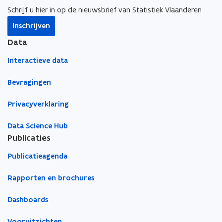
i
i
a
Schrijf u hier in op de nieuwsbrief van Statistiek Vlaanderen
n
n
r
Inschrijven
n
n
k
i
i
l
Data
e
e
e
Interactieve data
u
u
m
w
w
b
Bevragingen
v
v
o
e
e
r
Privacyverklaring
n
n
d
s
s
Data Science Hub
t
t
Publicaties
e
e
Publicatieagenda
r
r
Rapporten en brochures
Dashboards
Vooruitzichten