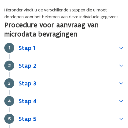
Hieronder vindt u de verschillende stappen die u moet
doorlopen voor het bekomen van deze individuele gegevens.
Procedure voor aanvraag van
microdata bevragingen
Stap 1
Stap
1
Stap 2
Stap
2
Stap 3
Stap
3
Stap 4
Stap
4
Stap 5
Stap
5