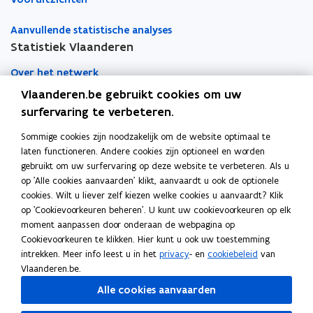
Aanvullende statistische analyses
Statistiek Vlaanderen
Over het netwerk
Vlaanderen.be gebruikt cookies om uw
Academische samenwerking
surfervaring te verbeteren.
Nieuws
Sommige cookies zijn noodzakelijk om de website optimaal te
laten functioneren. Andere cookies zijn optioneel en worden
Evenementen
gebruikt om uw surfervaring op deze website te verbeteren. Als u
op 'Alle cookies aanvaarden' klikt, aanvaardt u ook de optionele
Contact
cookies. Wilt u liever zelf kiezen welke cookies u aanvaardt? Klik
op 'Cookievoorkeuren beheren'. U kunt uw cookievoorkeuren op elk
moment aanpassen door onderaan de webpagina op
Pers
Cookievoorkeuren te klikken. Hier kunt u ook uw toestemming
intrekken. Meer info leest u in het
privacy
- en
cookiebeleid
van
Vlaanderen.be.
Volg Statistiek Vlaanderen op
Alle cookies aanvaarden
opent in nieuw venster
Facebook