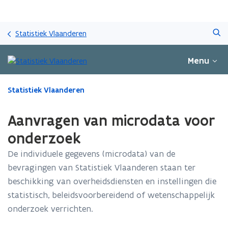
Overslaan
Zoeken
en
Statistiek Vlaanderen
naar
de
Menu
inhoud
gaan
Gedaan
Statistiek Vlaanderen
met
laden.
Aanvragen van microdata voor
U
bevindt
onderzoek
zich
De individuele gegevens (microdata) van de
op:
Aanvragen
bevragingen van Statistiek Vlaanderen staan ter
van
beschikking van overheidsdiensten en instellingen die
microdata
statistisch, beleidsvoorbereidend of wetenschappelijk
voor
onderzoek
onderzoek verrichten.