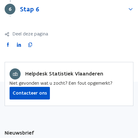
Stap 6
Stap
6
Deel deze pagina
F
L
K
a
i
o
c
n
p
e
k
i
Helpdesk Statistiek Vlaanderen
b
e
e
o
d
e
Niet gevonden wat u zocht? Een fout opgemerkt?
o
i
r
Contacteer ons
k
n
l
o
o
i
p
p
n
e
e
k
n
n
n
Nieuwsbrief
t
t
a