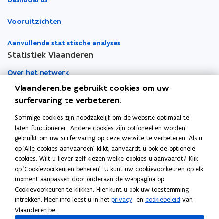
Dashboards
e
r
Vooruitzichten
Aanvullende statistische analyses
Statistiek Vlaanderen
Over het netwerk
Vlaanderen.be gebruikt cookies om uw
Academische samenwerking
surfervaring te verbeteren.
Nieuws
Sommige cookies zijn noodzakelijk om de website optimaal te
laten functioneren. Andere cookies zijn optioneel en worden
Evenementen
gebruikt om uw surfervaring op deze website te verbeteren. Als u
op 'Alle cookies aanvaarden' klikt, aanvaardt u ook de optionele
Contact
cookies. Wilt u liever zelf kiezen welke cookies u aanvaardt? Klik
op 'Cookievoorkeuren beheren'. U kunt uw cookievoorkeuren op elk
moment aanpassen door onderaan de webpagina op
Pers
Cookievoorkeuren te klikken. Hier kunt u ook uw toestemming
intrekken. Meer info leest u in het
privacy
- en
cookiebeleid
van
Vlaanderen.be.