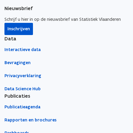
a
s
t
a
Nieuwsbrief
t
a
t
e
a
k
Schrijf u hier in op de nieuwsbrief van Statistiek Vlaanderen
r
t
a
Inschrijven
k
n
a
k
Data
e
n
r
k
Interactieve data
e
e
n
r
Bevragingen
b
e
o
n
r
Privacyverklaring
b
s
o
t
Data Science Hub
r
k
Publicaties
a
s
n
t
Publicatieagenda
k
k
e
a
Rapporten en brochures
r
n
k