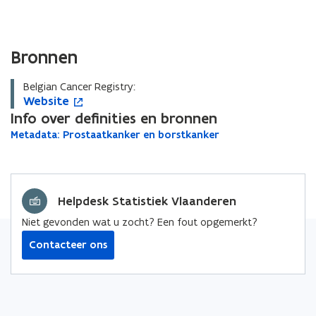
Bronnen
Belgian Cancer Registry:
W
Website
W
o
e
Info over definities en bronnen
e
p
b
b
e
M
Metadata: Prostaatkanker en borstkanker
M
s
s
n
e
e
i
i
t
t
t
t
a
t
i
a
d
e
e
n
d
Helpdesk Statistiek Vlaanderen
a
n
a
t
i
Niet gevonden wat u zocht? Een fout opgemerkt?
t
a
e
a
:
Contacteer ons
u
:
P
w
r
P
v
o
r
e
s
o
t
n
s