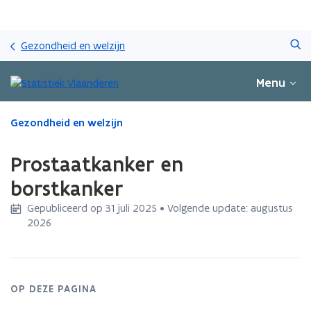
Overslaan
Zoeken
en
Gezondheid en welzijn
naar
de
Menu
inhoud
gaan
Gedaan
Gezondheid en welzijn
met
laden.
Prostaatkanker en
U
bevindt
borstkanker
zich
Gepubliceerd op 31 juli 2025 • Volgende update: augustus
op:
2026
Prostaatkanker
en
borstkanker
OP DEZE PAGINA