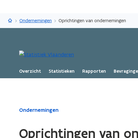
Statistiek Vlaanderen
Ondernemingen
Oprichtingen van ondernemingen
Overzicht
Statistieken
Rapporten
Bevraging
Gedaan
Ondernemingen
met
laden.
Oprichtingen van o
U