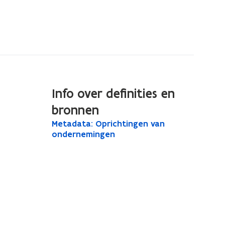
Info over definities en
bronnen
M
Metadata: Oprichtingen van
M
e
ondernemingen
e
t
t
a
a
d
a
d
t
a
a
t
:
O
a