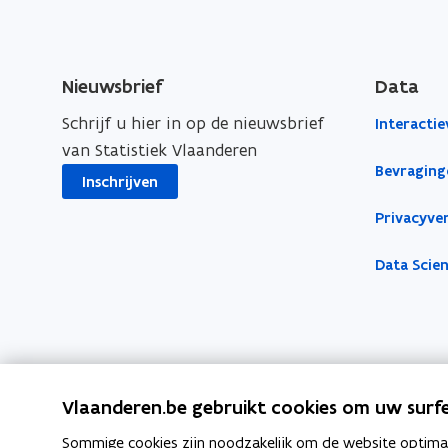
a
e
d
n
n
e
d
s
B
Nieuwsbrief
Data
T
e
t
W
Schrijf u hier in op de nieuwsbrief
B
e
Interactie
-
van Statistiek Vlaanderen
T
r
p
Bevraging
W
Inschrijven
l
-
i
Privacyver
p
c
l
h
Data Scie
i
t
i
c
g
h
e
t
o
i
Vlaanderen.be gebruikt cookies om uw surfe
n
g
d
Sommige cookies zijn noodzakelijk om de website optimaal