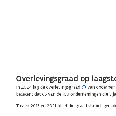
Overlevingsgraad op laagste
(
In 2024 lag de
overlevingsgraad
van ondernemi
o
betekent dat 63 van de 100 ondernemingen die 5 j
p
Tussen 2013 en 2021 bleef die graad stabiel, gemid
e
n