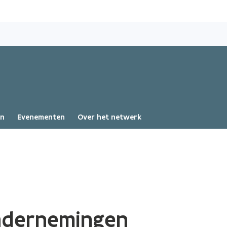
Overslaan
en
naar
de
inhoud
gaan
en
Evenementen
Over het netwerk
ndernemingen