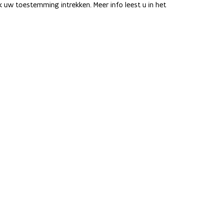
Over het netwerk
uw toestemming intrekken. Meer info leest u in het
Academische samenwerking
Nieuws
Evenementen
yses
Contact
Pers