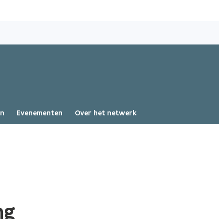
Overslaan
en
naar
de
inhoud
gaan
en
Evenementen
Over het netwerk
ng