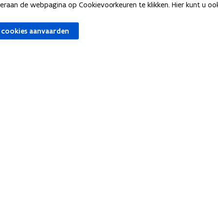
ve data
Publicatieagenda
an de webpagina op Cookievoorkeuren te klikken. Hier kunt u ook 
en
Rapporten en brochures
 cookies aanvaarden
klaring
Dashboards
nce Hub
Vooruitzichten
Aanvullende statistische anal