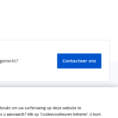
pgemerkt?
Contacteer ons
ebruikt om uw surfervaring op deze website te
Statistiek Vlaanderen
ies u aanvaardt? Klik op 'Cookievoorkeuren beheren'. U kunt