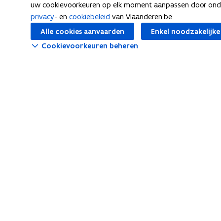
Schrijf u hier in op de nieuwsbrief
Interactie
uw cookievoorkeuren op elk moment aanpassen door ondera
van Statistiek Vlaanderen
privacy
- en
cookiebeleid
van Vlaanderen.be.
Bevraging
Inschrijven
Alle cookies aanvaarden
Enkel noodzakelijke
Cookievoorkeuren beheren
Privacyver
Data Scie
Volg Statistiek Vlaanderen op
opent in nieuw venster
opent in nieuw venster
opent in nieuw venster
Facebook
X
Linkedin