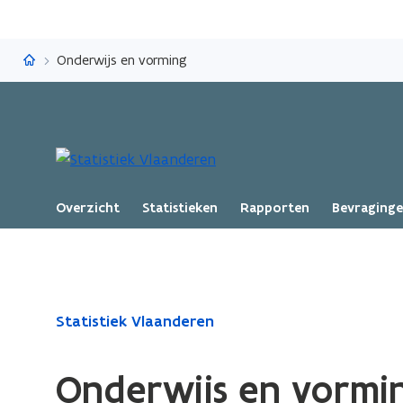
Statistiek Vlaanderen
Onderwijs en vorming
Overzicht
Statistieken
Rapporten
Bevraging
Gedaan
Statistiek Vlaanderen
met
laden.
Onderwijs en vormi
U