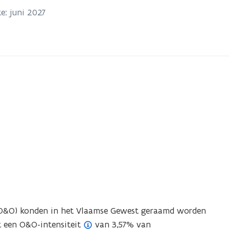
e: juni 2027
(O&O) konden in het Vlaamse Gewest geraamd worden
(
t een
O&O-intensiteit
van 3,57% van