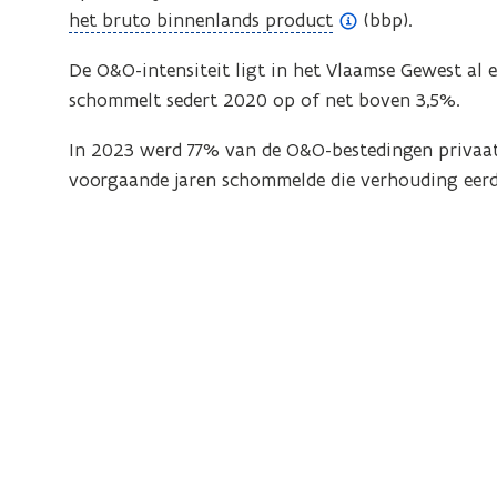
(
het bruto binnenlands product
(bbp).
o
De O&O-intensiteit ligt in het Vlaamse Gewest al 
p
schommelt sedert 2020 op of net boven 3,5%.
e
n
In 2023 werd 77% van de O&O-bestedingen privaat 
d
voorgaande jaren schommelde die verhouding eer
e
f
i
n
i
t
i
e
)