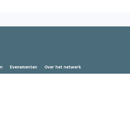
Overslaan
en
naar
de
inhoud
gaan
en
Evenementen
Over het netwerk