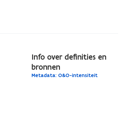
Info over definities en
bronnen
M
Metadata: O&O-intensiteit
M
e
e
t
t
a
a
d
a
d
t
a
a
t
:
O
a