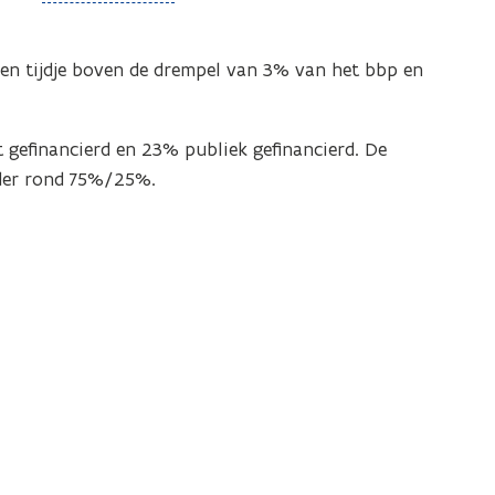
o
p
een tijdje boven de drempel van 3% van het bbp en
e
n
d
gefinancierd en 23% publiek gefinancierd. De
e
der rond 75%/25%.
f
i
n
i
t
i
e
)