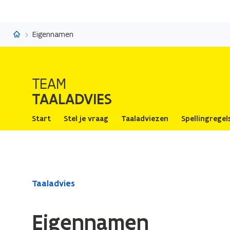
Taaladvies
Eigennamen
TEAM
TAALADVIES
Start
Stel je vraag
Taaladviezen
Spellingregel
Gedaan
Taaladvies
met
laden.
Eigennamen
U