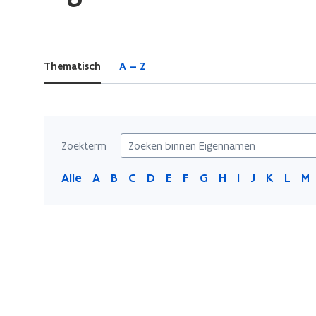
bevindt
zich
op:
Thematisch
A — Z
Eigennamen
Zoekterm
Alle
A
B
C
D
E
F
G
H
I
J
K
L
M