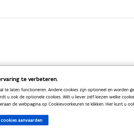
rvaring te verbeteren.
 te laten functioneren. Andere cookies zijn optioneel en worden g
Bekijk ook
ardt u ook de optionele cookies. Wilt u liever zelf kiezen welke cook
an de webpagina op Cookievoorkeuren te klikken. Hier kunt u ook 
zen
Spellingtests
 cookies aanvaarden
gels
Boek- en webwijzer