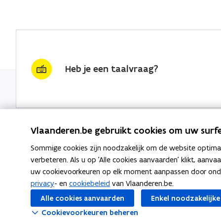
Heb je een taalvraag?
Vlaanderen.be gebruikt cookies om uw surfe
Sommige cookies zijn noodzakelijk om de website optimaal
Nieuwsbrief krijgen?
Thema's
verbeteren. Als u op 'Alle cookies aanvaarden' klikt, aanva
uw cookievoorkeuren op elk moment aanpassen door ondera
vraag & woord van de week
Taaladvie
privacy
- en
cookiebeleid
van Vlaanderen.be.
wekelijks in je mailbox
Alle cookies aanvaarden
Enkel noodzakelijke
Spellingre
Schrijf je in
Cookievoorkeuren beheren