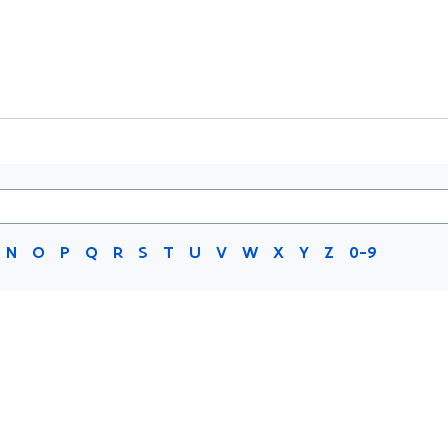
N
O
P
Q
R
S
T
U
V
W
X
Y
Z
0-9