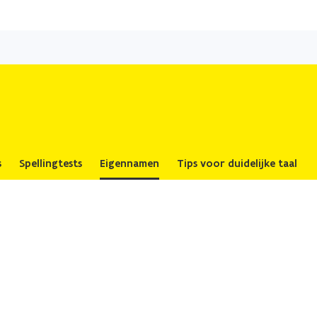
Overslaan
en
naar
de
inhoud
gaan
s
Spellingtests
Eigennamen
Tips voor duidelijke taal