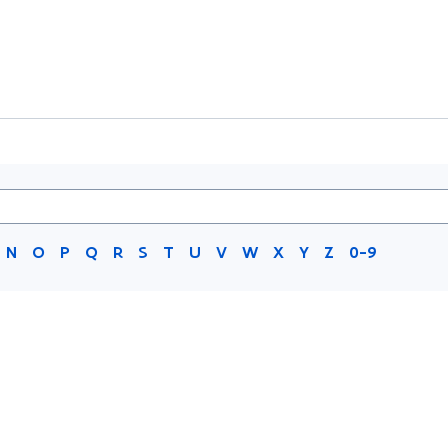
N
O
P
Q
R
S
T
U
V
W
X
Y
Z
0-9