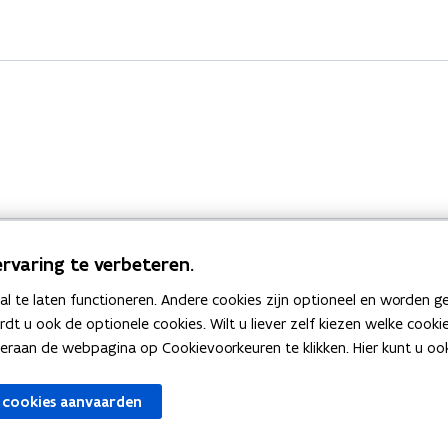
rvaring te verbeteren.
 te laten functioneren. Andere cookies zijn optioneel en worden g
Bekijk ook
ardt u ook de optionele cookies. Wilt u liever zelf kiezen welke cook
an de webpagina op Cookievoorkeuren te klikken. Hier kunt u ook 
zen
Spellingtests
 cookies aanvaarden
gels
Boek- en webwijzer