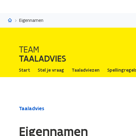
Taaladvies
Eigennamen
TEAM
TAALADVIES
Start
Stel je vraag
Taaladviezen
Spellingregel
Gedaan
Taaladvies
met
laden.
Eigennamen
U