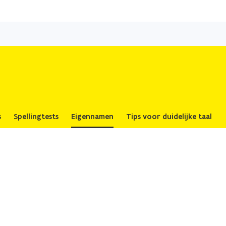
Overslaan
en
naar
de
inhoud
gaan
s
Spellingtests
Eigennamen
Tips voor duidelijke taal