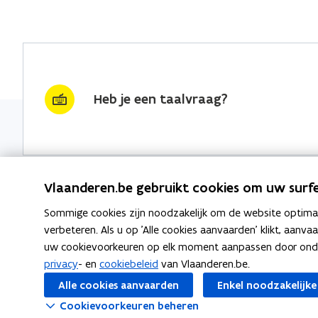
Heb je een taalvraag?
Vlaanderen.be gebruikt cookies om uw surfe
Sommige cookies zijn noodzakelijk om de website optimaal
Nieuwsbrief krijgen?
Thema's
verbeteren. Als u op 'Alle cookies aanvaarden' klikt, aanva
uw cookievoorkeuren op elk moment aanpassen door ondera
vraag & woord van de week
Taaladvie
privacy
- en
cookiebeleid
van Vlaanderen.be.
wekelijks in je mailbox
Alle cookies aanvaarden
Enkel noodzakelijke
Spellingre
Schrijf je in
Cookievoorkeuren beheren