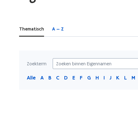
bevindt
zich
op:
Thematisch
A — Z
Eigennamen
Zoekterm
Alle
A
B
C
D
E
F
G
H
I
J
K
L
M