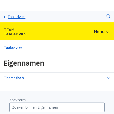
Overslaan
Zoeken
en
Taaladvies
naar
de
TEAM
Menu
inhoud
TAALADVIES
gaan
Gedaan
Taaladvies
met
laden.
Eigennamen
U
bevindt
zich
Thematisch
op:
Eigennamen
Zoekterm