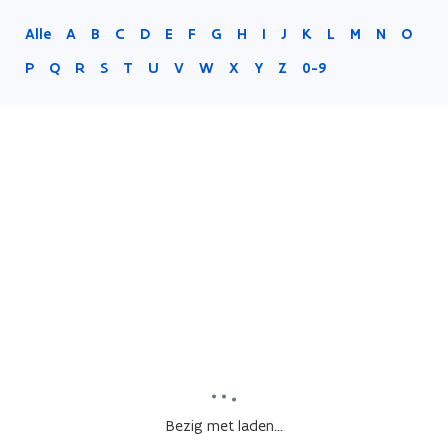
Alle
A
B
C
D
E
F
G
H
I
J
K
L
M
N
O
P
Q
R
S
T
U
V
W
X
Y
Z
0-9
Bezig met laden...