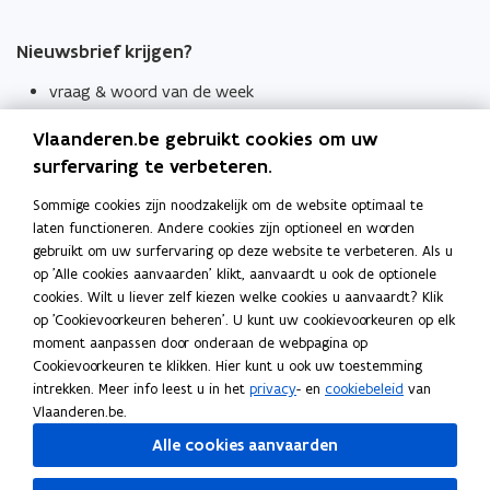
Nieuwsbrief krijgen?
vraag & woord van de week
wekelijks in je mailbox
Vlaanderen.be gebruikt cookies om uw
Schrijf je in
surfervaring te verbeteren.
Thema's
Sommige cookies zijn noodzakelijk om de website optimaal te
laten functioneren. Andere cookies zijn optioneel en worden
Taaladviezen
gebruikt om uw surfervaring op deze website te verbeteren. Als u
op 'Alle cookies aanvaarden' klikt, aanvaardt u ook de optionele
Spellingregels
cookies. Wilt u liever zelf kiezen welke cookies u aanvaardt? Klik
op 'Cookievoorkeuren beheren'. U kunt uw cookievoorkeuren op elk
Tips voor duidelijke taal
moment aanpassen door onderaan de webpagina op
Bekijk ook
Cookievoorkeuren te klikken. Hier kunt u ook uw toestemming
intrekken. Meer info leest u in het
privacy
- en
cookiebeleid
van
Spellingtests
Vlaanderen.be.
Alle cookies aanvaarden
Boek- en webwijzer