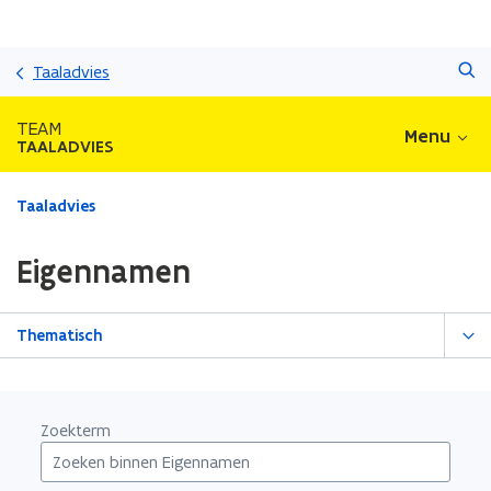
Overslaan
Zoeken
en
Taaladvies
naar
de
TEAM
Menu
inhoud
TAALADVIES
gaan
Gedaan
Taaladvies
met
laden.
Eigennamen
U
bevindt
zich
Thematisch
op:
Eigennamen
Zoekterm