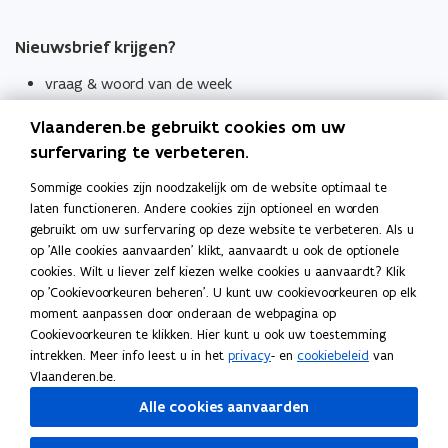
Nieuwsbrief krijgen?
vraag & woord van de week
wekelijks in je mailbox
Vlaanderen.be gebruikt cookies om uw
Schrijf je in
surfervaring te verbeteren.
Thema's
Sommige cookies zijn noodzakelijk om de website optimaal te
laten functioneren. Andere cookies zijn optioneel en worden
Taaladviezen
gebruikt om uw surfervaring op deze website te verbeteren. Als u
op 'Alle cookies aanvaarden' klikt, aanvaardt u ook de optionele
Spellingregels
cookies. Wilt u liever zelf kiezen welke cookies u aanvaardt? Klik
op 'Cookievoorkeuren beheren'. U kunt uw cookievoorkeuren op elk
Tips voor duidelijke taal
moment aanpassen door onderaan de webpagina op
Bekijk ook
Cookievoorkeuren te klikken. Hier kunt u ook uw toestemming
intrekken. Meer info leest u in het
privacy
- en
cookiebeleid
van
Spellingtests
Vlaanderen.be.
Alle cookies aanvaarden
Boek- en webwijzer