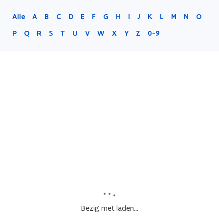
Alle
A
B
C
D
E
F
G
H
I
J
K
L
M
N
O
P
Q
R
S
T
U
V
W
X
Y
Z
0-9
Bezig met laden...