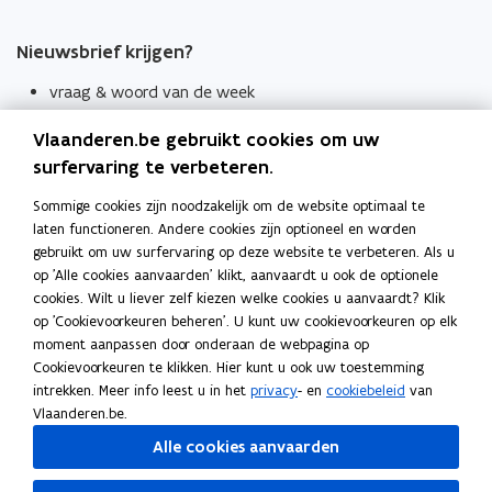
Nieuwsbrief krijgen?
vraag & woord van de week
wekelijks in je mailbox
Vlaanderen.be gebruikt cookies om uw
Schrijf je in
surfervaring te verbeteren.
Thema's
Sommige cookies zijn noodzakelijk om de website optimaal te
laten functioneren. Andere cookies zijn optioneel en worden
Taaladviezen
gebruikt om uw surfervaring op deze website te verbeteren. Als u
op 'Alle cookies aanvaarden' klikt, aanvaardt u ook de optionele
Spellingregels
cookies. Wilt u liever zelf kiezen welke cookies u aanvaardt? Klik
op 'Cookievoorkeuren beheren'. U kunt uw cookievoorkeuren op elk
Tips voor duidelijke taal
moment aanpassen door onderaan de webpagina op
Bekijk ook
Cookievoorkeuren te klikken. Hier kunt u ook uw toestemming
intrekken. Meer info leest u in het
privacy
- en
cookiebeleid
van
Spellingtests
Vlaanderen.be.
Alle cookies aanvaarden
Boek- en webwijzer