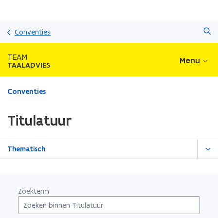
Overslaan
Zoeken
en
Conventies
naar
de
TEAM
Menu
inhoud
TAALADVIES
gaan
Gedaan
Conventies
met
laden.
Titulatuur
U
bevindt
zich
Thematisch
op:
Titulatuur
Zoekterm