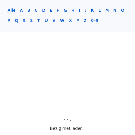
Alle
A
B
C
D
E
F
G
H
I
J
K
L
M
N
O
P
Q
R
S
T
U
V
W
X
Y
Z
0-9
Bezig met laden...