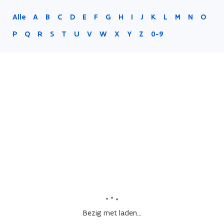
Alle
A
B
C
D
E
F
G
H
I
J
K
L
M
N
O
P
Q
R
S
T
U
V
W
X
Y
Z
0-9
Bezig met laden...