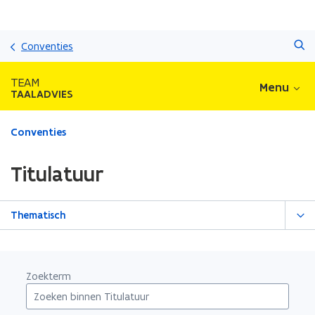
Overslaan
Zoeken
en
Conventies
naar
de
TEAM
Menu
inhoud
TAALADVIES
gaan
Gedaan
Conventies
met
laden.
Titulatuur
U
bevindt
zich
Thematisch
op:
Titulatuur
Zoekterm