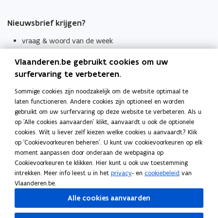
Nieuwsbrief krijgen?
vraag & woord van de week
wekelijks in je mailbox
Vlaanderen.be gebruikt cookies om uw
Schrijf je in
surfervaring te verbeteren.
Thema's
Sommige cookies zijn noodzakelijk om de website optimaal te
laten functioneren. Andere cookies zijn optioneel en worden
Taaladviezen
gebruikt om uw surfervaring op deze website te verbeteren. Als u
op 'Alle cookies aanvaarden' klikt, aanvaardt u ook de optionele
Spellingregels
cookies. Wilt u liever zelf kiezen welke cookies u aanvaardt? Klik
op 'Cookievoorkeuren beheren'. U kunt uw cookievoorkeuren op elk
Tips voor duidelijke taal
moment aanpassen door onderaan de webpagina op
Bekijk ook
Cookievoorkeuren te klikken. Hier kunt u ook uw toestemming
intrekken. Meer info leest u in het
privacy
- en
cookiebeleid
van
Spellingtests
Vlaanderen.be.
Alle cookies aanvaarden
Boek- en webwijzer