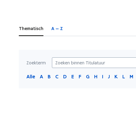
bevindt
zich
op:
Thematisch
A — Z
Titulatuur
Zoekterm
Alle
A
B
C
D
E
F
G
H
I
J
K
L
M