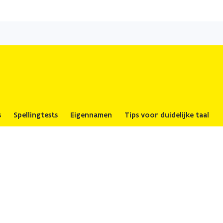
Overslaan
en
naar
de
inhoud
gaan
s
Spellingtests
Eigennamen
Tips voor duidelijke taal