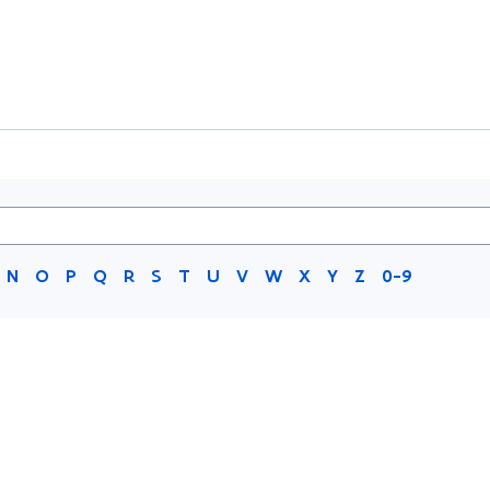
N
O
P
Q
R
S
T
U
V
W
X
Y
Z
0-9