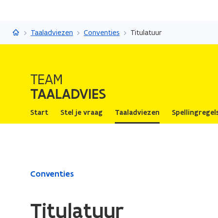
Taaladvies
Taaladviezen
Conventies
Titulatuur
TEAM
TAALADVIES
Start
Stel je vraag
Taaladviezen
Spellingregel
Gedaan
Conventies
met
laden.
Titulatuur
U