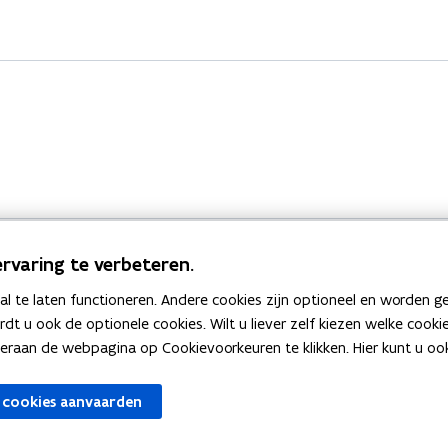
rvaring te verbeteren.
 te laten functioneren. Andere cookies zijn optioneel en worden g
Bekijk ook
ardt u ook de optionele cookies. Wilt u liever zelf kiezen welke cook
an de webpagina op Cookievoorkeuren te klikken. Hier kunt u ook 
zen
Spellingtests
 cookies aanvaarden
gels
Boek- en webwijzer