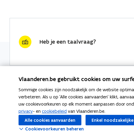
Heb je een taalvraag?
Vlaanderen.be gebruikt cookies om uw surfe
Sommige cookies zijn noodzakelijk om de website optimaal
Nieuwsbrief krijgen?
Thema's
verbeteren. Als u op 'Alle cookies aanvaarden' klikt, aanva
uw cookievoorkeuren op elk moment aanpassen door ondera
vraag & woord van de week
Taaladvie
privacy
- en
cookiebeleid
van Vlaanderen.be.
wekelijks in je mailbox
Alle cookies aanvaarden
Enkel noodzakelijke
Spellingre
Schrijf je in
Cookievoorkeuren beheren