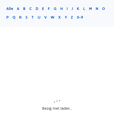
Alle
A
B
C
D
E
F
G
H
I
J
K
L
M
N
O
P
Q
R
S
T
U
V
W
X
Y
Z
0-9
Bezig met laden...