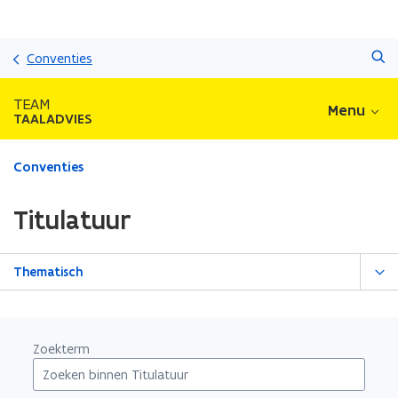
Overslaan
Zoeken
en
Conventies
naar
de
TEAM
Menu
inhoud
TAALADVIES
gaan
Gedaan
Conventies
met
laden.
Titulatuur
U
bevindt
zich
Thematisch
op:
Titulatuur
Zoekterm