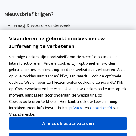
Nieuwsbrief krijgen?
vraag & woord van de week
wekelijks in je mailbox
Vlaanderen.be gebruikt cookies om uw
Schrijf je in
surfervaring te verbeteren.
Thema's
Sommige cookies zijn noodzakelijk om de website optimaal te
laten functioneren. Andere cookies zijn optioneel en worden
Taaladviezen
gebruikt om uw surfervaring op deze website te verbeteren. Als u
op 'Alle cookies aanvaarden' klikt, aanvaardt u ook de optionele
Spellingregels
cookies. Wilt u liever zelf kiezen welke cookies u aanvaardt? Klik
op 'Cookievoorkeuren beheren'. U kunt uw cookievoorkeuren op elk
Tips voor duidelijke taal
moment aanpassen door onderaan de webpagina op
Bekijk ook
Cookievoorkeuren te klikken. Hier kunt u ook uw toestemming
intrekken. Meer info leest u in het
privacy
- en
cookiebeleid
van
Spellingtests
Vlaanderen.be.
Alle cookies aanvaarden
Boek- en webwijzer