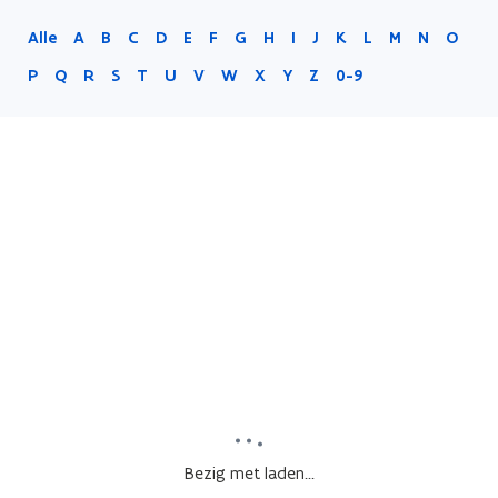
Alle
A
B
C
D
E
F
G
H
I
J
K
L
M
N
O
P
Q
R
S
T
U
V
W
X
Y
Z
0-9
Bezig met laden...