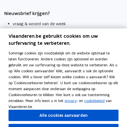
Nieuwsbrief krijgen?
vraag & woord van de week
wekelijks in je mailbox
Vlaanderen.be gebruikt cookies om uw
Schrijf je in
surfervaring te verbeteren.
Thema's
Sommige cookies zijn noodzakelijk om de website optimaal te
laten functioneren. Andere cookies zijn optioneel en worden
Taaladviezen
gebruikt om uw surfervaring op deze website te verbeteren. Als u
op 'Alle cookies aanvaarden' klikt, aanvaardt u ook de optionele
Spellingregels
cookies. Wilt u liever zelf kiezen welke cookies u aanvaardt? Klik
op 'Cookievoorkeuren beheren'. U kunt uw cookievoorkeuren op elk
Tips voor duidelijke taal
moment aanpassen door onderaan de webpagina op
Bekijk ook
Cookievoorkeuren te klikken. Hier kunt u ook uw toestemming
intrekken. Meer info leest u in het
privacy
- en
cookiebeleid
van
Spellingtests
Vlaanderen.be.
Alle cookies aanvaarden
Boek- en webwijzer