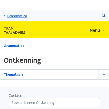
Overslaan
Zoeken
en
Grammatica
naar
de
TEAM
Menu
inhoud
TAALADVIES
gaan
Gedaan
Grammatica
met
laden.
Ontkenning
U
bevindt
zich
Thematisch
op:
Ontkenning
Zoekterm