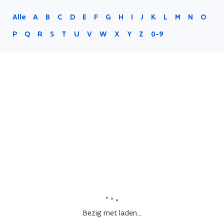
Alle
A
B
C
D
E
F
G
H
I
J
K
L
M
N
O
P
Q
R
S
T
U
V
W
X
Y
Z
0-9
Bezig met laden...