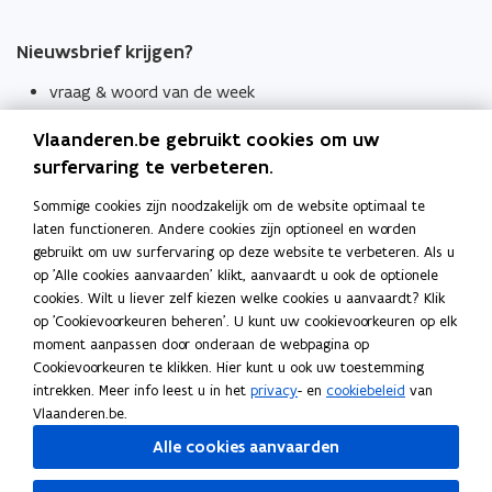
Nieuwsbrief krijgen?
vraag & woord van de week
wekelijks in je mailbox
Vlaanderen.be gebruikt cookies om uw
Schrijf je in
surfervaring te verbeteren.
Thema's
Sommige cookies zijn noodzakelijk om de website optimaal te
laten functioneren. Andere cookies zijn optioneel en worden
Taaladviezen
gebruikt om uw surfervaring op deze website te verbeteren. Als u
op 'Alle cookies aanvaarden' klikt, aanvaardt u ook de optionele
Spellingregels
cookies. Wilt u liever zelf kiezen welke cookies u aanvaardt? Klik
op 'Cookievoorkeuren beheren'. U kunt uw cookievoorkeuren op elk
Tips voor duidelijke taal
moment aanpassen door onderaan de webpagina op
Bekijk ook
Cookievoorkeuren te klikken. Hier kunt u ook uw toestemming
intrekken. Meer info leest u in het
privacy
- en
cookiebeleid
van
Spellingtests
Vlaanderen.be.
Alle cookies aanvaarden
Boek- en webwijzer