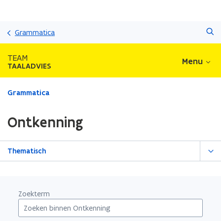
Overslaan
Zoeken
en
Grammatica
naar
de
TEAM
Menu
inhoud
TAALADVIES
gaan
Gedaan
Grammatica
met
laden.
Ontkenning
U
bevindt
zich
Thematisch
op:
Ontkenning
Zoekterm