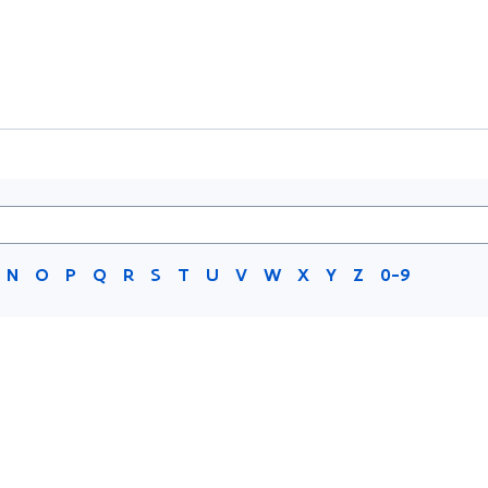
N
O
P
Q
R
S
T
U
V
W
X
Y
Z
0-9