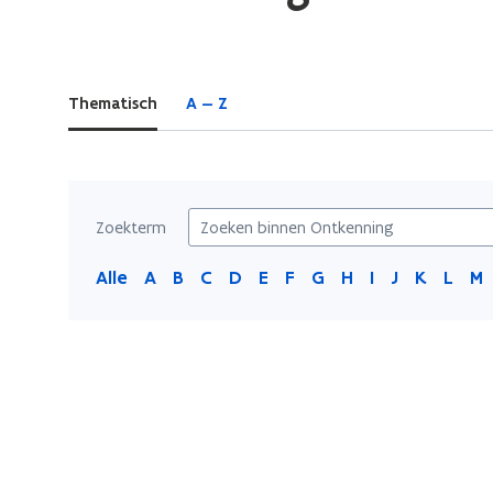
bevindt
zich
op:
Thematisch
A — Z
Ontkenning
Zoekterm
Alle
A
B
C
D
E
F
G
H
I
J
K
L
M