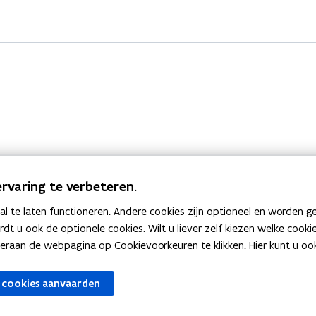
rvaring te verbeteren.
 te laten functioneren. Andere cookies zijn optioneel en worden g
Bekijk ook
ardt u ook de optionele cookies. Wilt u liever zelf kiezen welke cook
an de webpagina op Cookievoorkeuren te klikken. Hier kunt u ook 
zen
Spellingtests
 cookies aanvaarden
gels
Boek- en webwijzer