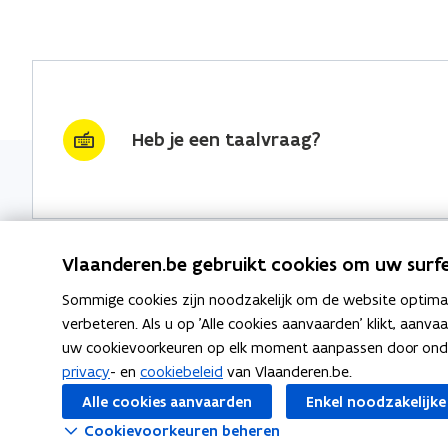
Heb je een taalvraag?
Vlaanderen.be gebruikt cookies om uw surfe
Sommige cookies zijn noodzakelijk om de website optimaal
Nieuwsbrief krijgen?
Thema's
verbeteren. Als u op 'Alle cookies aanvaarden' klikt, aanva
uw cookievoorkeuren op elk moment aanpassen door ondera
vraag & woord van de week
Taaladvie
privacy
- en
cookiebeleid
van Vlaanderen.be.
wekelijks in je mailbox
Alle cookies aanvaarden
Enkel noodzakelijke
Spellingre
Schrijf je in
Cookievoorkeuren beheren