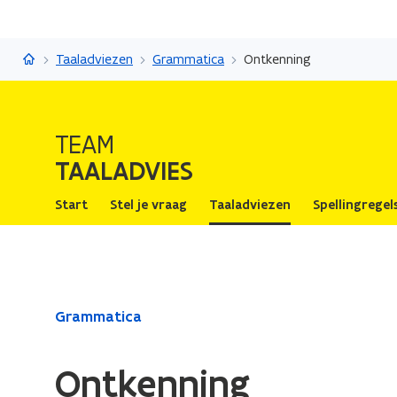
Taaladvies
Taaladviezen
Grammatica
Ontkenning
TEAM
TAALADVIES
Start
Stel je vraag
Taaladviezen
Spellingregel
Gedaan
Grammatica
met
laden.
Ontkenning
U