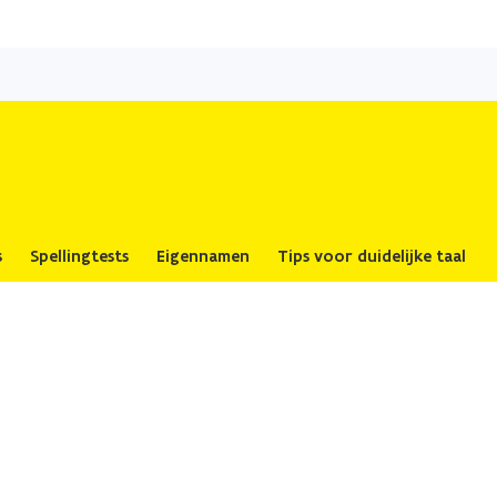
Overslaan
en
naar
de
inhoud
gaan
s
Spellingtests
Eigennamen
Tips voor duidelijke taal