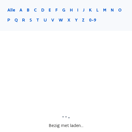
Alle
A
B
C
D
E
F
G
H
I
J
K
L
M
N
O
P
Q
R
S
T
U
V
W
X
Y
Z
0-9
Bezig met laden...