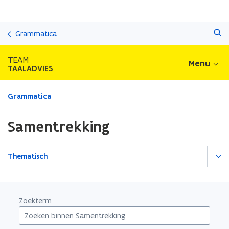
Overslaan
Zoeken
en
Grammatica
naar
de
TEAM
Menu
inhoud
TAALADVIES
gaan
Gedaan
Grammatica
met
laden.
Samentrekking
U
bevindt
zich
Thematisch
op:
Samentrekking
Zoekterm