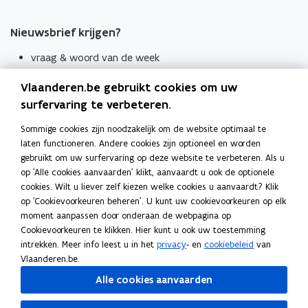
Nieuwsbrief krijgen?
vraag & woord van de week
wekelijks in je mailbox
Vlaanderen.be gebruikt cookies om uw
Schrijf je in
surfervaring te verbeteren.
Thema's
Sommige cookies zijn noodzakelijk om de website optimaal te
laten functioneren. Andere cookies zijn optioneel en worden
Taaladviezen
gebruikt om uw surfervaring op deze website te verbeteren. Als u
op 'Alle cookies aanvaarden' klikt, aanvaardt u ook de optionele
Spellingregels
cookies. Wilt u liever zelf kiezen welke cookies u aanvaardt? Klik
op 'Cookievoorkeuren beheren'. U kunt uw cookievoorkeuren op elk
Tips voor duidelijke taal
moment aanpassen door onderaan de webpagina op
Bekijk ook
Cookievoorkeuren te klikken. Hier kunt u ook uw toestemming
intrekken. Meer info leest u in het
privacy
- en
cookiebeleid
van
Spellingtests
Vlaanderen.be.
Alle cookies aanvaarden
Boek- en webwijzer