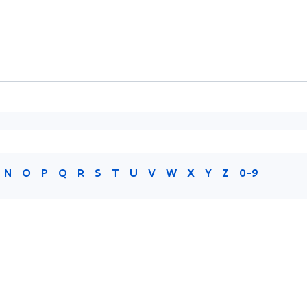
N
O
P
Q
R
S
T
U
V
W
X
Y
Z
0-9