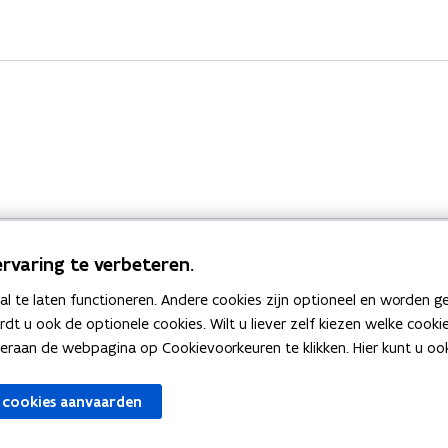
rvaring te verbeteren.
 te laten functioneren. Andere cookies zijn optioneel en worden g
Bekijk ook
ardt u ook de optionele cookies. Wilt u liever zelf kiezen welke cook
an de webpagina op Cookievoorkeuren te klikken. Hier kunt u ook 
zen
Spellingtests
 cookies aanvaarden
gels
Boek- en webwijzer