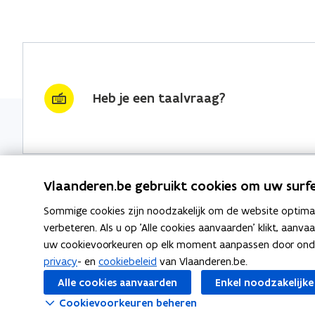
Heb je een taalvraag?
Vlaanderen.be gebruikt cookies om uw surfe
Sommige cookies zijn noodzakelijk om de website optimaal
Nieuwsbrief krijgen?
Thema's
verbeteren. Als u op 'Alle cookies aanvaarden' klikt, aanva
uw cookievoorkeuren op elk moment aanpassen door ondera
vraag & woord van de week
Taaladvie
privacy
- en
cookiebeleid
van Vlaanderen.be.
wekelijks in je mailbox
Alle cookies aanvaarden
Enkel noodzakelijke
Spellingre
Schrijf je in
Cookievoorkeuren beheren