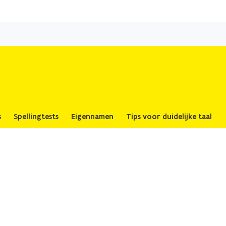
Overslaan
en
naar
de
inhoud
gaan
s
Spellingtests
Eigennamen
Tips voor duidelijke taal