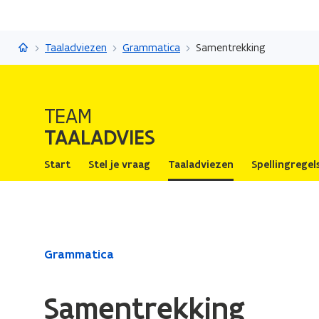
Taaladvies
Taaladviezen
Grammatica
Samentrekking
TEAM
TAALADVIES
Start
Stel je vraag
Taaladviezen
Spellingregel
Gedaan
Grammatica
met
laden.
Samentrekking
U