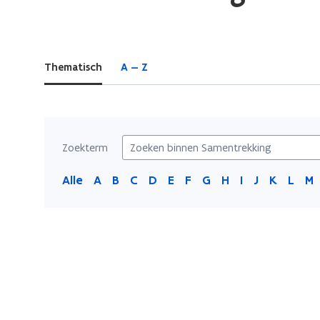
bevindt
zich
op:
Thematisch
A — Z
Samentrekking
Zoekterm
Alle
A
B
C
D
E
F
G
H
I
J
K
L
M