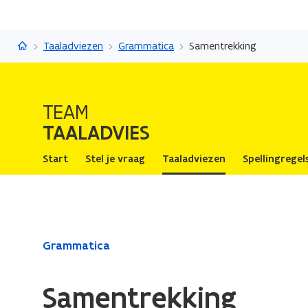
Taaladvies
Taaladviezen
Grammatica
Samentrekking
TEAM
TAALADVIES
Start
Stel je vraag
Taaladviezen
Spellingregel
Gedaan
Grammatica
met
laden.
Samentrekking
U