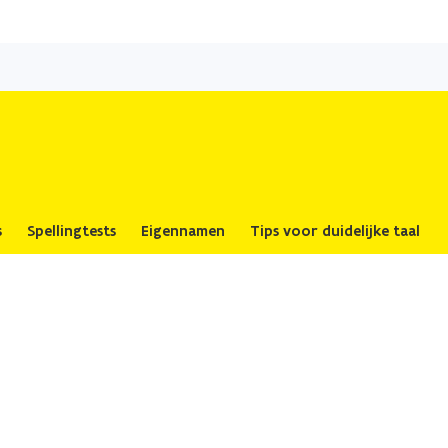
Overslaan
en
naar
de
inhoud
gaan
s
Spellingtests
Eigennamen
Tips voor duidelijke taal